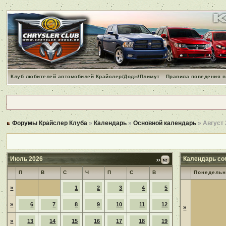
Клуб любителей автомобилей Крайслер/Додж/Плимут
Правила поведения в
Форумы Крайслер Клуба
»
Календарь
»
Основной календарь
» Август
Июль 2026
Календарь со
П
В
С
Ч
П
С
В
Понедельн
»
1
2
3
4
5
»
6
7
8
9
10
11
12
»
»
13
14
15
16
17
18
19