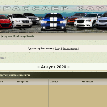
 форумах Крайслер Клуба.
Здравствуйте, гость
(
Вход
|
Регистрация
)
 2026
«
Август 2026
»
бытий и именинников
ик
Вторник
Среда
Четверг