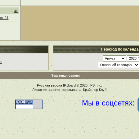
31
в: 21
Переход по календ
ц
я
Текстовая версия
Русская версия
IP.Board
© 2026
IPS, Inc
.
Лицензия зарегистрирована на: Крайслер Клуб
Мы в соцсетях: