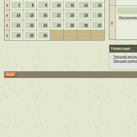
»
7
8
9
10
11
12
13
»
14
15
16
17
18
19
20
Имениннико
»
»
21
22
23
24
25
26
27
»
28
29
30
Навигация
·
Текущий меся
·
Текущая недел