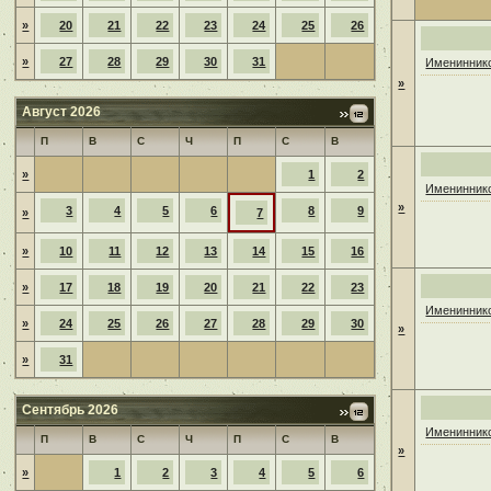
»
20
21
22
23
24
25
26
»
27
28
29
30
31
Имениннико
»
Август 2026
П
В
С
Ч
П
С
В
»
1
2
Имениннико
»
3
4
5
6
8
9
»
7
»
10
11
12
13
14
15
16
»
17
18
19
20
21
22
23
Имениннико
»
24
25
26
27
28
29
30
»
»
31
Сентябрь 2026
Имениннико
П
В
С
Ч
П
С
В
»
»
1
2
3
4
5
6