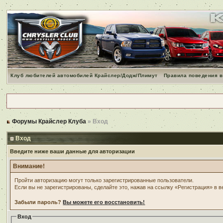
Клуб любителей автомобилей Крайслер/Додж/Плимут
Правила поведения в
Форумы Крайслер Клуба
» Вход
Вход
Введите ниже ваши данные для авторизации
Внимание!
Пройти авторизацию могут только зарегистрированные пользователи.
Если вы не зарегистрированы, сделайте это, нажав на ссылку «Регистрация» в 
Забыли пароль?
Вы можете его восстановить!
Вход