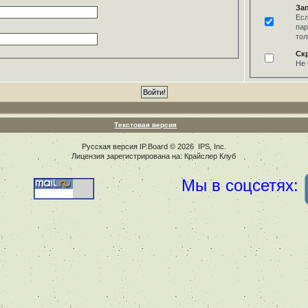
За
Есл
пар
тол
Ск
Не 
Текстовая версия
Русская версия
IP.Board
© 2026
IPS, Inc
.
Лицензия зарегистрирована на: Крайслер Клуб
Мы в соцсетях: