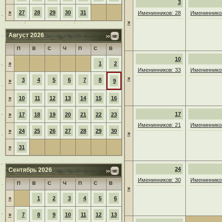
3
»
27
28
29
30
31
Именинников: 28
Именинников
»
Август 2026
П
В
С
Ч
П
С
В
10
»
1
2
Именинников: 33
Именинников
»
3
4
5
6
7
8
»
9
»
10
11
12
13
14
15
16
17
»
17
18
19
20
21
22
23
Именинников: 21
Именинников
»
24
25
26
27
28
29
30
»
»
31
24
Сентябрь 2026
Именинников: 30
Именинников
П
В
С
Ч
П
С
В
»
»
1
2
3
4
5
6
»
7
8
9
10
11
12
13