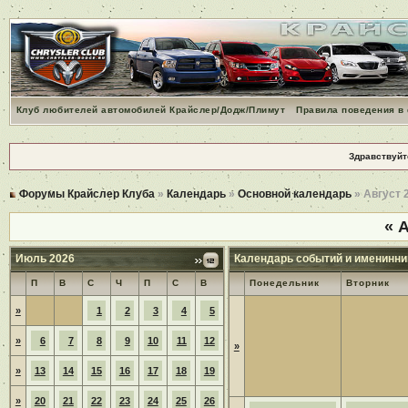
Клуб любителей автомобилей Крайслер/Додж/Плимут
Правила поведения в
Здравствуйт
Форумы Крайслер Клуба
»
Календарь
»
Основной календарь
» Август 
«
А
Июль 2026
Календарь событий и именинни
П
В
С
Ч
П
С
В
Понедельник
Вторник
»
1
2
3
4
5
»
6
7
8
9
10
11
12
»
»
13
14
15
16
17
18
19
»
20
21
22
23
24
25
26