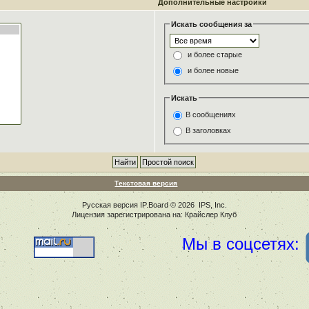
Дополнительные настройки
Искать сообщения за
и более старые
и более новые
Искать
В сообщениях
В заголовках
Текстовая версия
Русская версия
IP.Board
© 2026
IPS, Inc
.
Лицензия зарегистрирована на: Крайслер Клуб
Мы в соцсетях: