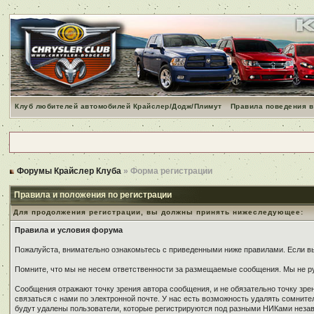
Клуб любителей автомобилей Крайслер/Додж/Плимут
Правила поведения в
Форумы Крайслер Клуба
» Форма регистрации
Правила и положения по регистрации
Для продолжения регистрации, вы должны принять нижеследующее:
Правила и условия форума
Пожалуйста, внимательно ознакомьтесь с приведенными ниже правилами. Если вы 
Помните, что мы не несем ответственности за размещаемые сообщения. Мы не ру
Сообщения отражают точку зрения автора сообщения, и не обязательно точку зр
связаться с нами по электронной почте. У нас есть возможность удалять сомнит
будут удалены пользователи, которые регистрируются под разными НИКами незави