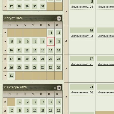
3
»
27
28
29
30
31
Именинников: 28
Именинников
»
Август 2026
П
В
С
Ч
П
С
В
10
»
1
2
Именинников: 33
Именинников
»
3
4
5
6
7
9
»
8
»
10
11
12
13
14
15
16
17
»
17
18
19
20
21
22
23
Именинников: 21
Именинников
»
24
25
26
27
28
29
30
»
»
31
24
Сентябрь 2026
Именинников: 30
Именинников
П
В
С
Ч
П
С
В
»
»
1
2
3
4
5
6
»
7
8
9
10
11
12
13