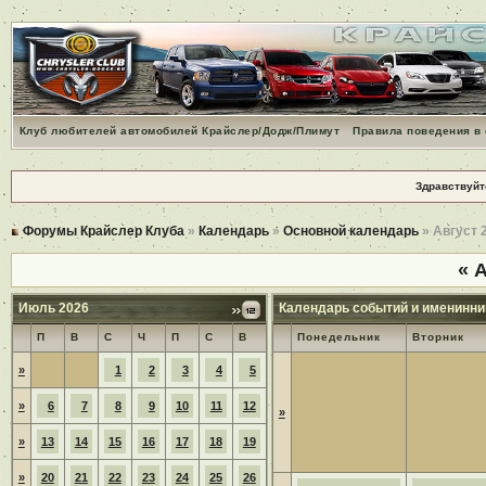
Клуб любителей автомобилей Крайслер/Додж/Плимут
Правила поведения в
Здравствуйт
Форумы Крайслер Клуба
»
Календарь
»
Основной календарь
» Август 
«
А
Июль 2026
Календарь событий и именинни
П
В
С
Ч
П
С
В
Понедельник
Вторник
»
1
2
3
4
5
»
6
7
8
9
10
11
12
»
»
13
14
15
16
17
18
19
»
20
21
22
23
24
25
26