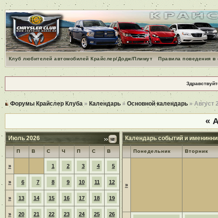
Клуб любителей автомобилей Крайслер/Додж/Плимут
Правила поведения в
Здравствуйт
Форумы Крайслер Клуба
»
Календарь
»
Основной календарь
» Август 
«
А
Июль 2026
Календарь событий и именинни
П
В
С
Ч
П
С
В
Понедельник
Вторник
»
1
2
3
4
5
»
6
7
8
9
10
11
12
»
»
13
14
15
16
17
18
19
»
20
21
22
23
24
25
26