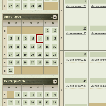
3
»
27
28
29
30
31
Именинников: 28
Именинников
»
Август 2026
П
В
С
Ч
П
С
В
10
»
1
2
Именинников: 33
Именинников
»
3
4
5
6
8
9
»
7
»
10
11
12
13
14
15
16
17
»
17
18
19
20
21
22
23
Именинников: 21
Именинников
»
24
25
26
27
28
29
30
»
»
31
24
Сентябрь 2026
Именинников: 30
Именинников
П
В
С
Ч
П
С
В
»
»
1
2
3
4
5
6
»
7
8
9
10
11
12
13