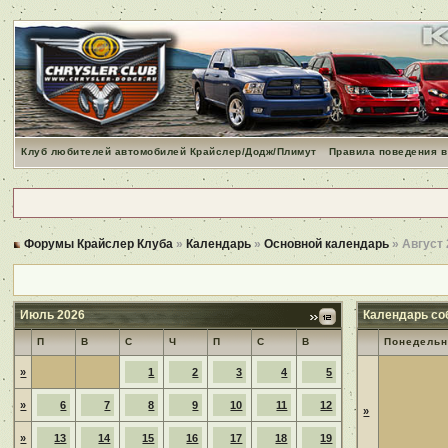
Клуб любителей автомобилей Крайслер/Додж/Плимут
Правила поведения в
Форумы Крайслер Клуба
»
Календарь
»
Основной календарь
» Август
Июль 2026
Календарь со
П
В
С
Ч
П
С
В
Понедельн
»
1
2
3
4
5
»
6
7
8
9
10
11
12
»
»
13
14
15
16
17
18
19