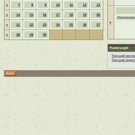
»
7
8
9
10
11
12
13
»
14
15
16
17
18
19
20
Имениннико
»
»
21
22
23
24
25
26
27
»
28
29
30
Навигация
·
Текущий меся
·
Текущая недел