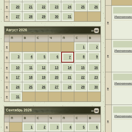
»
20
21
22
23
24
25
26
»
27
28
29
30
31
Имениннико
»
Август 2026
П
В
С
Ч
П
С
В
»
1
2
Имениннико
»
3
4
5
6
8
9
»
7
»
10
11
12
13
14
15
16
»
17
18
19
20
21
22
23
Имениннико
»
24
25
26
27
28
29
30
»
»
31
Сентябрь 2026
Имениннико
П
В
С
Ч
П
С
В
»
»
1
2
3
4
5
6