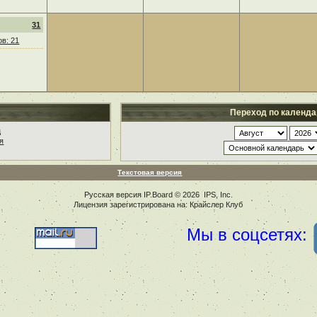
31
в: 21
Переход по календ
ц
я
Текстовая версия
Русская версия
IP.Board
© 2026
IPS, Inc
.
Лицензия зарегистрирована на: Крайслер Клуб
Мы в соцсетях: