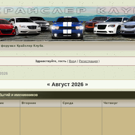
 форумах Крайслер Клуба.
Здравствуйте, гость
(
Вход
|
Регистрация
)
 2026
«
Август 2026
»
бытий и именинников
ик
Вторник
Среда
Четверг