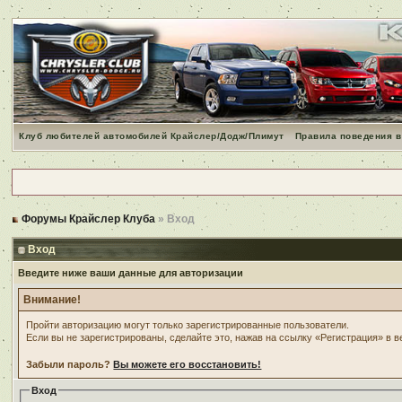
Клуб любителей автомобилей Крайслер/Додж/Плимут
Правила поведения в
Форумы Крайслер Клуба
» Вход
Вход
Введите ниже ваши данные для авторизации
Внимание!
Пройти авторизацию могут только зарегистрированные пользователи.
Если вы не зарегистрированы, сделайте это, нажав на ссылку «Регистрация» в 
Забыли пароль?
Вы можете его восстановить!
Вход