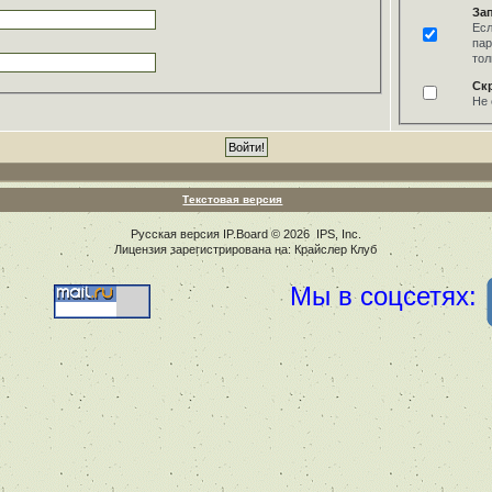
За
Есл
пар
тол
Ск
Не 
Текстовая версия
Русская версия
IP.Board
© 2026
IPS, Inc
.
Лицензия зарегистрирована на: Крайслер Клуб
Мы в соцсетях: