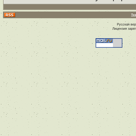
Те
Русская ве
Лицензия заре