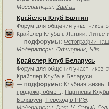
Модераторы:
ЗавГар
Крайслер Клуб Балтия
Форум для общения участников о
Крайслер Клуба в Латвии, Литве 
— подфорумы:
Фотографии наш
Модераторы:
Офшорник
,
Nils
Крайслер Клуб Беларусь
Форум для общения участников о
Крайслер Клуба в Беларуси
— подфорумы:
Клубная жизнь
,
продажа, обмен.
,
Партнеры Клуба
Беларуси
,
Переход в РИЭ
,
Модераторы:
Dera-V
,
Серый-бел