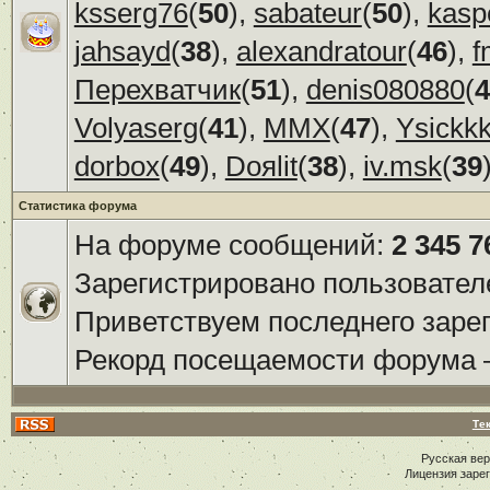
ksserg76
(
50
),
sabateur
(
50
),
kasp
jahsayd
(
38
),
alexandratour
(
46
),
f
Перехватчик
(
51
),
denis080880
(
4
Volyaserg
(
41
),
ММХ
(
47
),
Ysickk
dorbox
(
49
),
Doяlit
(
38
),
iv.msk
(
39
Статистика форума
На форуме сообщений:
2 345 7
Зарегистрировано пользовател
Приветствуем последнего заре
Рекорд посещаемости форума
Те
Русская ве
Лицензия заре