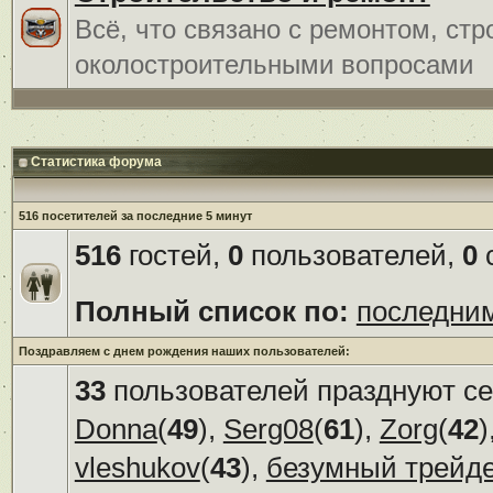
Всё, что связано с ремонтом, ст
околостроительными вопросами
Статистика форума
516 посетителей за последние 5 минут
516
гостей,
0
пользователей,
0
с
Полный список по:
последни
Поздравляем с днем рождения наших пользователей:
33
пользователей празднуют се
Donna
(
49
),
Serg08
(
61
),
Zorg
(
42
)
vleshukov
(
43
),
безумный трейд