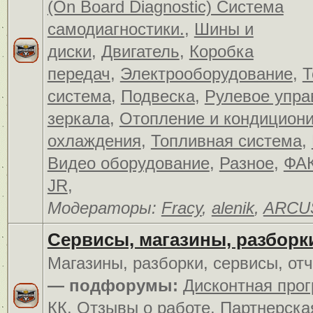
(On Board Diagnostic) Система
самодиагностики.
,
Шины и
диски
,
Двигатель
,
Коробка
передач
,
Электрооборудование
,
Т
система
,
Подвеска
,
Рулевое упра
зеркала
,
Отопление и кондицион
охлаждения
,
Топливная система
,
Видео оборудование
,
Разное
,
ФАК
JR
,
Модераторы:
Fracy
,
alenik
,
ARCU
Сервисы, магазины, разборк
Магазины, разборки, сервисы, от
— подфорумы:
Дисконтная про
КК
,
Отзывы о работе
,
Партнерска