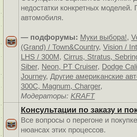
недостатки конкретных моделей.
автомобиля.
— подфорумы:
Муки выбора!
,
V
(Grand) / Town&Country
,
Vision / In
LHS / 300M
,
Cirrus, Stratus, Sebrin
Siber
,
Neon, PT Cruiser
,
Dodge Cali
Journey
,
Другие американские ав
300C, Magnum, Charger
,
Модераторы:
KRAFT
Консультации по заказу и по
Все вопросы о перегоне и покупк
нюансах этих процессов.