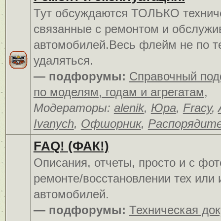
Тут обсуждаются ТОЛЬКО технич
связанные с ремонтом и обслуж
автомобилей.Весь флейм не по т
удаляться.
— подфорумы:
Справочный по
по моделям, годам и агрегатам
,
Модераторы:
alenik
,
Юра
,
Fracy
,
Ivanych
,
Офшорник
,
Распорядит
FAQ! (ФАК!)
Описания, отчеты, просто и c фо
ремонте/восстановлении тех или 
автомобилей.
— подфорумы:
Техническая до