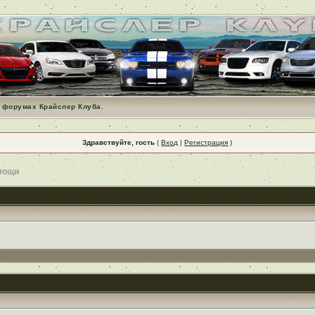
 форумах Крайслер Клуба.
Здравствуйте, гость
(
Вход
|
Регистрация
)
мощи