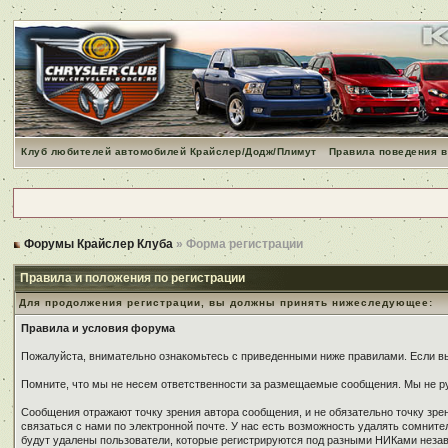
Клуб любителей автомобилей Крайслер/Додж/Плимут
Правила поведения в
Форумы Крайслер Клуба
» Форма регистрации
Правила и положения по регистрации
Для продолжения регистрации, вы должны принять нижеследующее:
Правила и условия форума
Пожалуйста, внимательно ознакомьтесь с приведенными ниже правилами. Если вы 
Помните, что мы не несем ответственности за размещаемые сообщения. Мы не ру
Сообщения отражают точку зрения автора сообщения, и не обязательно точку зр
связаться с нами по электронной почте. У нас есть возможность удалять сомнит
будут удалены пользователи, которые регистрируются под разными НИКами незави