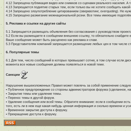
4.12 Запрещена публикация видео или снимков со сценами реального насилия. А 
4.13 Запрещается поднятие старых тем, если только вы не хотите сообщить како
4.14 Запрещено злоупотребление цитированием (оверквотинг, overquoting). Не н
4.15 Запрещено разжигание межнациональной розни. Все темы имеющие подоплёку 
5. Реклама и ссылки на другие сайты
5.1 Запрещается размещать объявления без согласования с руководством проекта
5.2 Если вы размещаете в сообщении внешнюю ссылку, то обязательно снабдите е
Ваше сообщение может быть расценено как реклама и спам.
5.3 Представителям компаний запрещается размещение любых цен в том числе ст
6. Популярные темы
6.1 Для тем, число сообщений в которых превышает сотню, в том случае если дис
момента все новые сообщения должны появляться в новой теме.
Санкции
Нарушение вышеизложенных Правил может повлечь за собой применение следую
• Публичное предупреждение со стороны администраторов форума (сделанное, на
• Закрытие темы или удаление темы.
• Перенос темы в другой форум.
• Удаление сообщения или всей темы. Обратите внимание: если в сообщении есть
того, есть ли в нем еще какая-нибудь ценная информация и сколько времени и уси
• Временное закрытие доступа к форуму.
• Прекращение доступа к форуму.