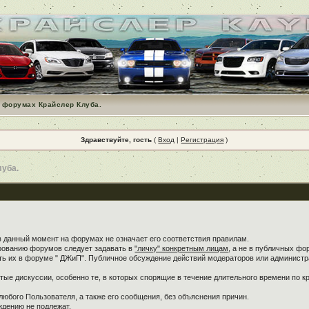
 форумах Крайслер Клуба.
Здравствуйте, гость
(
Вход
|
Регистрация
)
луба.
в данный момент на форумах не означает его соответствия правилам.
ированию форумов следует задавать в
"личку" конкретным лицам
, а не в публичных фо
ть их в форуме " ДЖиП". Публичное обсуждение действий модераторов или администра
ые дискуссии, особенно те, в которых спорящие в течение длительного времени по кр
любого Пользователя, а также его сообщения, без объяснения причин.
дению не подлежат.