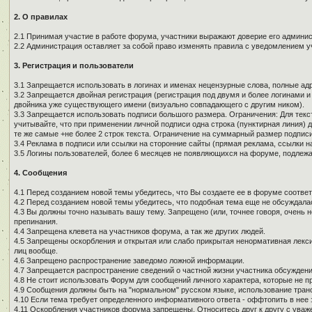
2. О правилах
2.1 Принимая участие в работе форума, участники выражают доверие его админи
2.2 Администрация оставляет за собой право изменять правила с уведомлением у
3. Регистрация и пользователи
3.1 Запрещается использовать в логинах и именах нецензурные слова, полные адре
3.2 Запрещается двойная регистрация (регистрация под двумя и более логинами и
двойника уже существующего имени (визуально совпадающего с другим ником).
3.3 Запрещается использовать подписи большого размера. Ограничения: Для текст
учитывайте, что при применении личной подписи одна строка (пунктирная линия) д
те же самые +не более 2 строк текста. Ограничение на суммарный размер подписи
3.4 Реклама в подписи или ссылки на сторонние сайты (прямая реклама, ссылки н
3.5 Логины пользователей, более 6 месяцев не появляющихся на форуме, подлеж
4. Сообщения
4.1 Перед созданием новой темы убедитесь, что Вы создаете ее в форуме соотве
4.2 Перед созданием новой темы убедитесь, что подобная тема еще не обсуждалас
4.3 Вы должны точно называть вашу тему. Запрещено (или, точнее говоря, очень 
препинания.
4.4 Запрещена клевета на участников форума, а так же других людей.
4.5 Запрещены оскорбления и открытая или слабо прикрытая ненормативная лекси
лиц вообще.
4.6 Запрещено распространение заведомо ложной информации.
4.7 Запрещается распространение сведений о частной жизни участника обсуждени
4.8 Не стоит использовать Форум для сообщений личного характера, которые не п
4.9 Сообщения должны быть на "нормальном" русском языке, использование тран
4.10 Если тема требует определенного информативного ответа - оффтопить в нее з
4.11 Оскорбления участников форума запрещены. Относитесь друг к другу с уваж