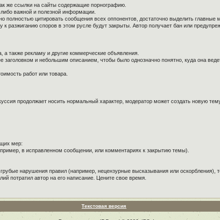
так же ссылки на сайты содержащие порнографию.
й-либо важной и полезной информации.
ужно полностью цитировать сообщения всех оппонентов, достаточно выделить главные 
к разжиганию споров в этом русле будут закрыты. Автор получает бан или предупре
, а также рекламу и другие коммерческие объявления.
е заголовком и небольшим описанием, чтобы было однозначно понятно, куда она веде
оимость работ или товара.
куссия продолжает носить нормальный характер, модератор может создать новую тему 
щих мер:
пример, в исправленном сообщении, или комментариях к закрытию темы).
 грубые нарушения правил (например, нецензурные высказывания или оскорбления), т
лий потратил автор на его написание. Цените свое время.
Текстовая версия