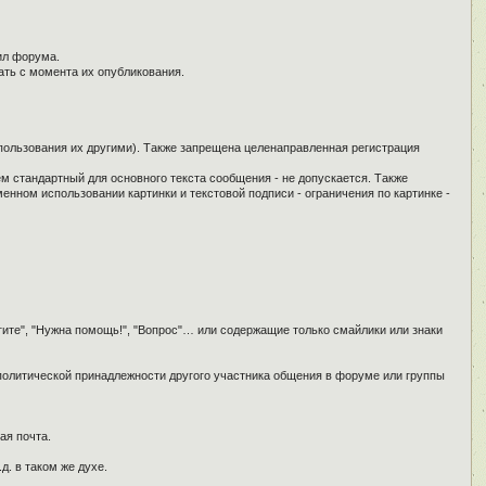
ил форума.
ать с момента их опубликования.
спользования их другими). Также запрещена целенаправленная регистрация
ем стандартный для основного текста сообщения - не допускается. Также
енном использовании картинки и текстовой подписи - ограничения по картинке -
гите", "Нужна помощь!", "Вопрос"… или содержащие только смайлики или знаки
 политической принадлежности другого участника общения в форуме или группы
ая почта.
д. в таком же духе.