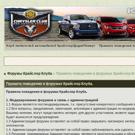
Клуб любителей автомобилей Крайслер/Додж/Плимут
Правила поведения в
Форумы Крайслер Клуба
» Правила поведения в форумах Крайслер К
Правила поведения в форумах Крайслер Клуба.
Правила поведения в форумах Крайслер Клуба.
1. Модерирование форумов и связь с администрацией
1.1 Форум является постмодерируемым, т.е. присутствие конкретного сообщения 
1.2 Все вопросы, предложения, замечания, апелляции к администрации по модер
Вашему мнению, могут представлять интерес для других участников, можете зада
будет выносится предупреждение.
1.3 Администрация форума оставляет за собой право закрывать чрезмерно затянут
оппонентов.
1.4. Администрация форума оставляет за собой право заблокировать или удалить 
1.5 Решения, принимаемые Администраторами, являются окончательными и обсуж