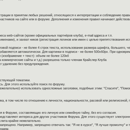
страции в принятии любых решений, относящихся к интерпретации и соблюдению прав
частников на сайте или в форуме. Дополнения и изменения правил начинают действов
са web-сайтов (кроме официальных партнёров клуба), e-mail адреса и т.п.
 именами), и захват ников (регистрация логинов или имен с целью препятствования и
овой подписи - не более 4 строк текста, использование размера шрифта, большего, ч
обавляется автоматически. Для картинки в подписи - не более 500x60px. При одноврем
 (изображение + текст): объем не более 120кб
а коммерческие сайты и т.д.) разрешена только членам Крайслер Клуба
ат удалению без предупреждения.
тствующей тематики.
ь. Для этого используйте поиск по форуму.
нежелательно) использовать односложные заголовки, подобные этим: "Спасите", "Помо
ка, в том числе по отношению к личности, национальности, расовой или религиозной,
я в Форуме, составляющих его личную или семейную тайну, без его согласия.
редставляют интереса для других участников Форума. Для этого существует электронн
слита крайне нежелательно.
апрещено. Например, запрещено отвечать так: "Я не в курсе", "Я лучше промолчу" и т.
ением.