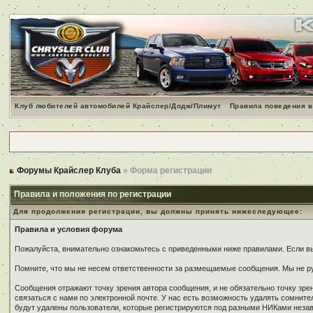
Клуб любителей автомобилей Крайслер/Додж/Плимут
Правила поведения в
Форумы Крайслер Клуба
» Форма регистрации
Правила и положения по регистрации
Для продолжения регистрации, вы должны принять нижеследующее:
Правила и условия форума
Пожалуйста, внимательно ознакомьтесь с приведенными ниже правилами. Если вы 
Помните, что мы не несем ответственности за размещаемые сообщения. Мы не ру
Сообщения отражают точку зрения автора сообщения, и не обязательно точку зр
связаться с нами по электронной почте. У нас есть возможность удалять сомнит
будут удалены пользователи, которые регистрируются под разными НИКами незави