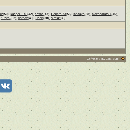
ur
(
50
),
kasper_140
(
42
),
soxas
(
47
),
Серёга 73
(
55
),
jahsayd
(
38
),
alexandratour
(
46
),
,
KuzyaI
(
62
),
dorbox
(
49
),
Doяlit
(
38
),
iv.msk
(
39
)
Сейчас: 8.8.2026, 3:36