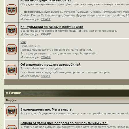
Крайслер - Додж: Что выбрать?
Обсуждение вариантов покупки. Достоинства и недостатки конкретных моде
— подфорумы:
Муки выбора!
,
Voyager / Caravan (Grand) / Town&Country
,
Visi
Cruiser
,
Dodge Caliber, Avenger, Journey
,
Другие американские автомобили
,
30
Модераторы:
KRAFT
Консультации по заказу и покупке авто
Все вопросы о перегоне и покупке машин и нюансах этих процессов.
Модераторы:
KRAFT
VIN
Пробивка VIN
Прежде чем посылать запрос прочитайте это:
ФАК
Этот форум открыт только для членов крайслер клуба!
Модераторы:
KRAFT
Объявления о продаже автомобилей
Только объявления о продаже.
Все объявления перед публикацией проверяются модератором.
Модераторы:
KRAFT
Разное
Форум
Законодательство. Мы и власть.
Форум, где обсуждаются статьи законодательства, разбор правонарушений и
Защита от угона (все вопросы по сигнализациям и т.п.)
1. Многие из нас думают, как защитить свое авто от посягательства, какую 