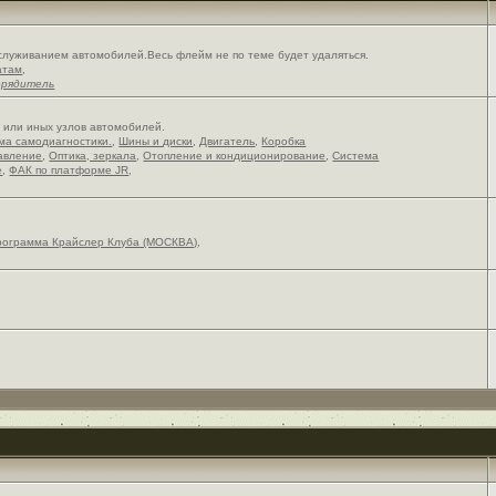
служиванием автомобилей.Весь флейм не по теме будет удаляться.
атам
,
орядитель
х или иных узлов автомобилей.
ема самодиагностики.
,
Шины и диски
,
Двигатель
,
Коробка
авление
,
Оптика, зеркала
,
Отопление и кондиционирование
,
Система
е
,
ФАК по платформе JR
,
рограмма Крайслер Клуба (МОСКВА)
,