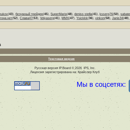
hukov
(
43
),
безумный трейдер
(
45
),
SuperMario
(
48
),
deniss-stella
(
41
),
ksserg76
(
50
),
sabate
гона.нет
(
52
),
Слава47
(
53
),
Volyaserg
(
41
),
ММХ
(
47
),
Ysickkk
(
36
),
vinkon
(
58
),
Janis34
(
48
)
4
Текстовая версия
Русская версия
IP.Board
© 2026
IPS, Inc
.
Лицензия зарегистрирована на: Крайслер Клуб
Мы в соцсетях: