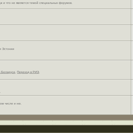
ж и что не является темой специальных форумов.
 и Эстонии
в Беларуси
,
Переход в РИЭ
,
,
ом числе и ню.