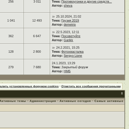
256
3 011
Тема:
Противоугонки и другие средств...
Автор:
sheva
25.10.2024, 21:02
1 041
12 493
Тема:
Грузия 2019
Автор:
demetrio
22.5.2023, 12:11
362
6 647
Тема:
Посоветуйте
Автор:
Garikk
24.2.2021, 15:25
128
2 800
Тема:
Фотохвасталка
Автор:
Sergyo Lione
24.1.2023, 13:29
279
7 680
Тема:
Закрытый форум
Автор:
НМБ
далить установленные форумом cookies
·
Отметить все сообщения прочитанными
Активные темы
·
Администрация
·
Активные сегодня
·
Самые активные