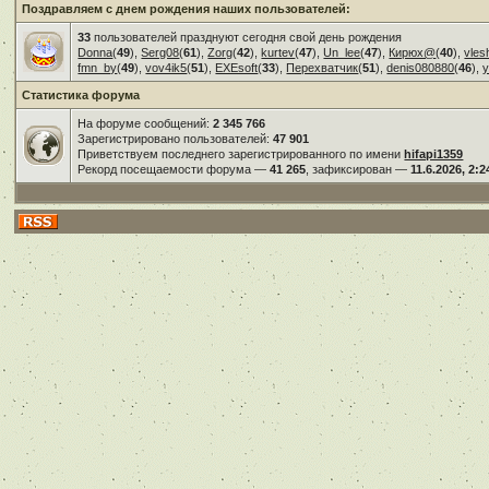
Поздравляем с днем рождения наших пользователей:
33
пользователей празднуют сегодня свой день рождения
Donna
(
49
),
Serg08
(
61
),
Zorg
(
42
),
kurtev
(
47
),
Un_lee
(
47
),
Кирюх@
(
40
),
vles
fmn_by
(
49
),
vov4ik5
(
51
),
EXEsoft
(
33
),
Перехватчик
(
51
),
denis080880
(
46
),
у
Статистика форума
На форуме сообщений:
2 345 766
Зарегистрировано пользователей:
47 901
Приветствуем последнего зарегистрированного по имени
hifapi1359
Рекорд посещаемости форума —
41 265
, зафиксирован —
11.6.2026, 2:2