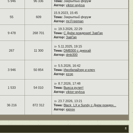
5 946
96 336
Тема:
Закрытый форум
Автор:
viktor-wyksa
15.9.2023, 15:45
55
609
Тема:
Закрытый форум
Автор:
mr.Freeman
19.3.2026, 22:29
9 478
268 701
Тема:
С Днём рождения! ЗавГар
Автор:
ЗавГар
5.11.2025, 19:15
267
11 300
Тема:
DMB300 с днюхай
Автор:
dmb300
5.5.2026, 16:42
3 946
50 854
Тема:
Имобилайзер и ключ
Автор:
ezop
8.7.2026, 17:48
1 533
54 010
Тема:
Выкса рулит!
Автор:
viktor-wyksa
23.7.2026, 13:21
36 216
872 312
Тема:
Black_LX и Sundy с Днем рожден...
Автор:
юрген