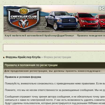
Клуб любителей автомобилей Крайслер/Додж/Плимут
Правила поведения в
Форумы Крайслер Клуба
» Форма регистрации
Правила и положения по регистрации
Для продолжения регистрации, вы должны принять нижеследующее:
Правила и условия форума
Пожалуйста, внимательно ознакомьтесь с приведенными ниже правилами. Если вы 
Помните, что мы не несем ответственности за размещаемые сообщения. Мы не ру
Сообщения отражают точку зрения автора сообщения, и не обязательно точку зр
связаться с нами по электронной почте. У нас есть возможность удалять сомнит
будут удалены пользователи, которые регистрируются под разными НИКами незави