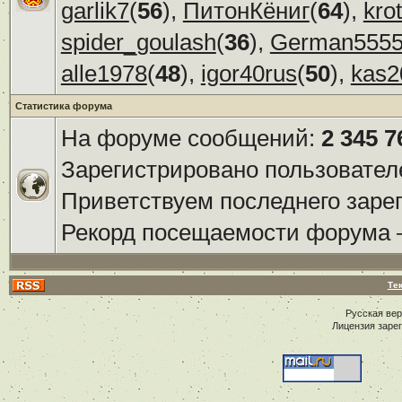
garlik7
(
56
),
ПитонКёниг
(
64
),
kro
spider_goulash
(
36
),
German555
alle1978
(
48
),
igor40rus
(
50
),
kas2
Статистика форума
На форуме сообщений:
2 345 7
Зарегистрировано пользовател
Приветствуем последнего заре
Рекорд посещаемости форума
Те
Русская ве
Лицензия заре