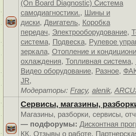
(On Board Diagnostic) Система
самодиагностики.
,
Шины и
диски
,
Двигатель
,
Коробка
передач
,
Электрооборудование
,
Т
система
,
Подвеска
,
Рулевое упра
зеркала
,
Отопление и кондицион
охлаждения
,
Топливная система
,
Видео оборудование
,
Разное
,
ФАК
JR
,
Модераторы:
Fracy
,
alenik
,
ARCU
Сервисы, магазины, разборк
Магазины, разборки, сервисы, от
— подфорумы:
Дисконтная про
КК
,
Отзывы о работе
,
Партнерска