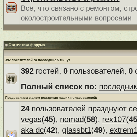
Всё, что связано с ремонтом, ст
околостроительными вопросами
Статистика форума
392 посетителей за последние 5 минут
392
гостей,
0
пользователей,
0
с
Полный список по:
последни
Поздравляем с днем рождения наших пользователей:
24
пользователей празднуют се
vegas
(
45
),
nomad
(
58
),
rex107
(
4
aka dc
(
42
),
glassbt1
(
49
),
extrem