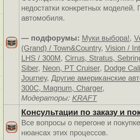
недостатки конкретных моделей.
автомобиля.
— подфорумы:
Муки выбора!
,
V
(Grand) / Town&Country
,
Vision / In
LHS / 300M
,
Cirrus, Stratus, Sebrin
Siber
,
Neon, PT Cruiser
,
Dodge Cali
Journey
,
Другие американские ав
300C, Magnum, Charger
,
Модераторы:
KRAFT
Консультации по заказу и по
Все вопросы о перегоне и покупк
нюансах этих процессов.