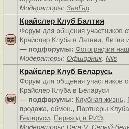
Модераторы:
ЗавГар
Крайслер Клуб Балтия
Форум для общения участников о
Крайслер Клуба в Латвии, Литве 
— подфорумы:
Фотографии наш
Модераторы:
Офшорник
,
Nils
Крайслер Клуб Беларусь
Форум для общения участников о
Крайслер Клуба в Беларуси
— подфорумы:
Клубная жизнь
,
продажа, обмен.
,
Партнеры Клуба
Беларуси
,
Переход в РИЭ
,
Модераторы:
Dera-V
,
Серый-бел