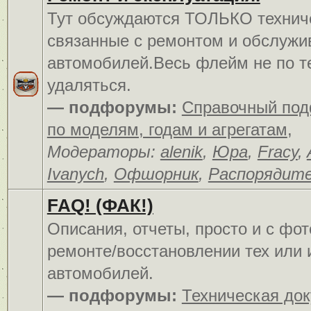
Тут обсуждаются ТОЛЬКО технич
связанные с ремонтом и обслуж
автомобилей.Весь флейм не по т
удаляться.
— подфорумы:
Справочный по
по моделям, годам и агрегатам
,
Модераторы:
alenik
,
Юра
,
Fracy
,
Ivanych
,
Офшорник
,
Распорядит
FAQ! (ФАК!)
Описания, отчеты, просто и c фо
ремонте/восстановлении тех или 
автомобилей.
— подфорумы:
Техническая до