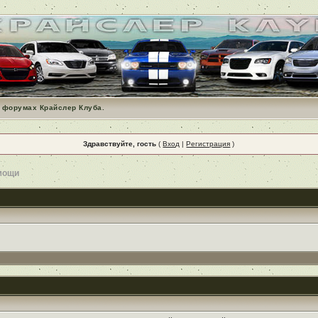
 форумах Крайслер Клуба.
Здравствуйте, гость
(
Вход
|
Регистрация
)
мощи