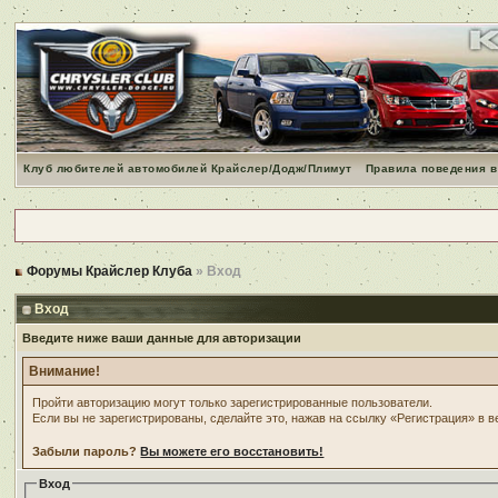
Клуб любителей автомобилей Крайслер/Додж/Плимут
Правила поведения в
Форумы Крайслер Клуба
» Вход
Вход
Введите ниже ваши данные для авторизации
Внимание!
Пройти авторизацию могут только зарегистрированные пользователи.
Если вы не зарегистрированы, сделайте это, нажав на ссылку «Регистрация» в 
Забыли пароль?
Вы можете его восстановить!
Вход