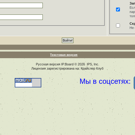
За
Есл
пар
тол
Ск
Не 
Текстовая версия
Русская версия
IP.Board
© 2026
IPS, Inc
.
Лицензия зарегистрирована на: Крайслер Клуб
Мы в соцсетях: