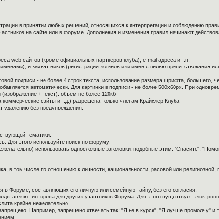
страции в принятии любых решений, относящихся к интерпретации и соблюдению прав
частников на сайте или в форуме. Дополнения и изменения правил начинают действов
са web-сайтов (кроме официальных партнёров клуба), e-mail адреса и т.п.
 именами), и захват ников (регистрация логинов или имен с целью препятствования и
овой подписи - не более 4 строк текста, использование размера шрифта, большего, ч
обавляется автоматически. Для картинки в подписи - не более 500x60px. При одноврем
 (изображение + текст): объем не более 120кб
а коммерческие сайты и т.д.) разрешена только членам Крайслер Клуба
ат удалению без предупреждения.
тствующей тематики.
ь. Для этого используйте поиск по форуму.
нежелательно) использовать односложные заголовки, подобные этим: "Спасите", "Помо
ка, в том числе по отношению к личности, национальности, расовой или религиозной,
я в Форуме, составляющих его личную или семейную тайну, без его согласия.
редставляют интереса для других участников Форума. Для этого существует электронн
слита крайне нежелательно.
апрещено. Например, запрещено отвечать так: "Я не в курсе", "Я лучше промолчу" и т.
ением.