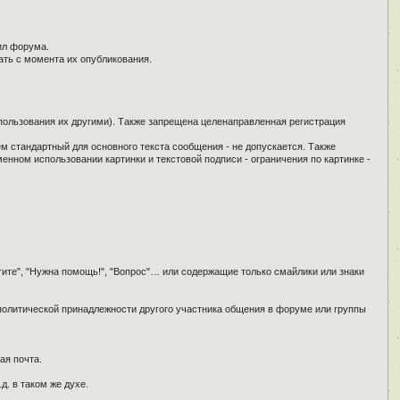
ил форума.
ать с момента их опубликования.
спользования их другими). Также запрещена целенаправленная регистрация
ем стандартный для основного текста сообщения - не допускается. Также
енном использовании картинки и текстовой подписи - ограничения по картинке -
гите", "Нужна помощь!", "Вопрос"… или содержащие только смайлики или знаки
 политической принадлежности другого участника общения в форуме или группы
ая почта.
д. в таком же духе.