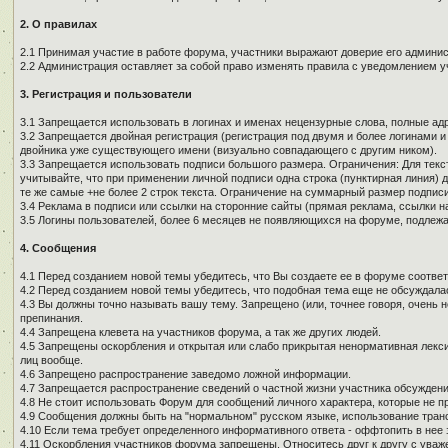
2. О правилах
2.1 Принимая участие в работе форума, участники выражают доверие его админи
2.2 Администрация оставляет за собой право изменять правила с уведомлением у
3. Регистрация и пользователи
3.1 Запрещается использовать в логинах и именах нецензурные слова, полные адре
3.2 Запрещается двойная регистрация (регистрация под двумя и более логинами и
двойника уже существующего имени (визуально совпадающего с другим ником).
3.3 Запрещается использовать подписи большого размера. Ограничения: Для текст
учитывайте, что при применении личной подписи одна строка (пунктирная линия) д
те же самые +не более 2 строк текста. Ограничение на суммарный размер подписи
3.4 Реклама в подписи или ссылки на сторонние сайты (прямая реклама, ссылки н
3.5 Логины пользователей, более 6 месяцев не появляющихся на форуме, подлеж
4. Сообщения
4.1 Перед созданием новой темы убедитесь, что Вы создаете ее в форуме соотве
4.2 Перед созданием новой темы убедитесь, что подобная тема еще не обсуждалас
4.3 Вы должны точно называть вашу тему. Запрещено (или, точнее говоря, очень 
препинания.
4.4 Запрещена клевета на участников форума, а так же других людей.
4.5 Запрещены оскорбления и открытая или слабо прикрытая ненормативная лекси
лиц вообще.
4.6 Запрещено распространение заведомо ложной информации.
4.7 Запрещается распространение сведений о частной жизни участника обсуждени
4.8 Не стоит использовать Форум для сообщений личного характера, которые не п
4.9 Сообщения должны быть на "нормальном" русском языке, использование тран
4.10 Если тема требует определенного информативного ответа - оффтопить в нее з
4.11 Оскорбления участников форума запрещены. Относитесь друг к другу с уваж