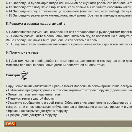
4.12 Запрещена публикация видео или снимков со сценами реального насилия. А 
4.13 Запрещается поднятие старых тем, если только вы не хотите сообщить како
4.14 Запрещено злоупотребление цитированием (оверквотинг, overquoting). Не н
4.15 Запрещено разжигание межнациональной розни. Все темы имеющие подоплёку 
5. Реклама и ссылки на другие сайты
5.1 Запрещается размещать объявления без согласования с руководством проекта
5.2 Если вы размещаете в сообщении внешнюю ссылку, то обязательно снабдите е
Ваше сообщение может быть расценено как реклама и спам.
5.3 Представителям компаний запрещается размещение любых цен в том числе ст
6. Популярные темы
6.1 Для тем, число сообщений в которых превышает сотню, в том случае если дис
момента все новые сообщения должны появляться в новой теме.
Санкции
Нарушение вышеизложенных Правил может повлечь за собой применение следую
• Публичное предупреждение со стороны администраторов форума (сделанное, на
• Закрытие темы или удаление темы.
• Перенос темы в другой форум.
• Удаление сообщения или всей темы. Обратите внимание: если в сообщении есть
того, есть ли в нем еще какая-нибудь ценная информация и сколько времени и уси
• Временное закрытие доступа к форуму.
• Прекращение доступа к форуму.