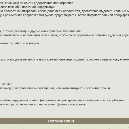
так же ссылки на сайты содержащие порнографию.
й-либо важной и полезной информации.
ужно полностью цитировать сообщения всех оппонентов, достаточно выделить главные 
к разжиганию споров в этом русле будут закрыты. Автор получает бан или предупре
, а также рекламу и другие коммерческие объявления.
е заголовком и небольшим описанием, чтобы было однозначно понятно, куда она веде
оимость работ или товара.
куссия продолжает носить нормальный характер, модератор может создать новую тему 
щих мер:
пример, в исправленном сообщении, или комментариях к закрытию темы).
 грубые нарушения правил (например, нецензурные высказывания или оскорбления), т
лий потратил автор на его написание. Цените свое время.
Текстовая версия