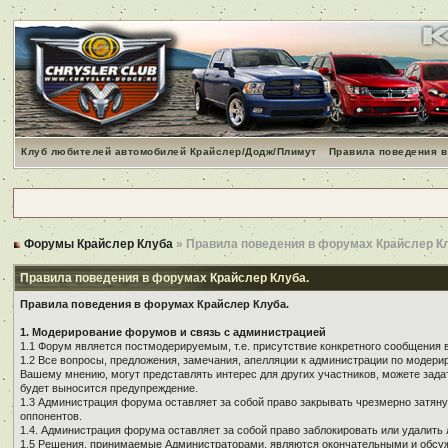
Клуб любителей автомобилей Крайслер/Додж/Плимут
Правила поведения в
Форумы Крайслер Клуба
» Правила поведения в форумах Крайслер К
Правила поведения в форумах Крайслер Клуба.
Правила поведения в форумах Крайслер Клуба.
1. Модерирование форумов и связь с администрацией
1.1 Форум является постмодерируемым, т.е. присутствие конкретного сообщения 
1.2 Все вопросы, предложения, замечания, апелляции к администрации по модер
Вашему мнению, могут представлять интерес для других участников, можете зада
будет выносится предупреждение.
1.3 Администрация форума оставляет за собой право закрывать чрезмерно затянут
оппонентов.
1.4. Администрация форума оставляет за собой право заблокировать или удалить 
1.5 Решения, принимаемые Администраторами, являются окончательными и обсуж