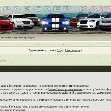
 форумах Крайслер Клуба.
Здравствуйте, гость
(
Вход
|
Регистрация
)
луба.
в данный момент на форумах не означает его соответствия правилам.
ированию форумов следует задавать в
"личку" конкретным лицам
, а не в публичных фо
ть их в форуме " ДЖиП". Публичное обсуждение действий модераторов или администра
ые дискуссии, особенно те, в которых спорящие в течение длительного времени по кр
любого Пользователя, а также его сообщения, без объяснения причин.
дению не подлежат.