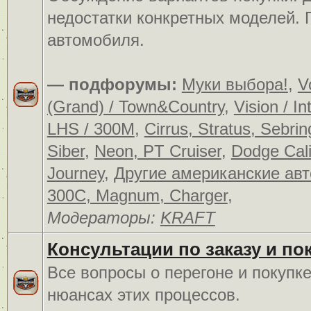
недостатки конкретных моделей.
автомобиля.
— подфорумы:
Муки выбора!
,
V
(Grand) / Town&Country
,
Vision / In
LHS / 300M
,
Cirrus, Stratus, Sebrin
Siber
,
Neon, PT Cruiser
,
Dodge Cali
Journey
,
Другие американские ав
300C, Magnum, Charger
,
Модераторы:
KRAFT
Консультации по заказу и по
Все вопросы о перегоне и покупк
нюансах этих процессов.