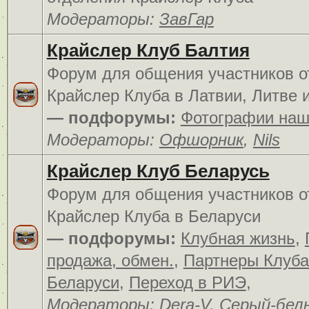
Модераторы:
ЗавГар
Крайслер Клуб Балтия
Форум для общения участников о
Крайслер Клуба в Латвии, Литве 
— подфорумы:
Фотографии наш
Модераторы:
Офшорник
,
Nils
Крайслер Клуб Беларусь
Форум для общения участников о
Крайслер Клуба в Беларуси
— подфорумы:
Клубная жизнь
,
продажа, обмен.
,
Партнеры Клуба
Беларуси
,
Переход в РИЭ
,
Модераторы:
Dera-V
,
Серый-бел