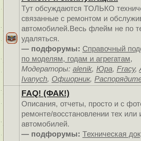
Тут обсуждаются ТОЛЬКО технич
связанные с ремонтом и обслуж
автомобилей.Весь флейм не по т
удаляться.
— подфорумы:
Справочный по
по моделям, годам и агрегатам
,
Модераторы:
alenik
,
Юра
,
Fracy
,
Ivanych
,
Офшорник
,
Распорядит
FAQ! (ФАК!)
Описания, отчеты, просто и c фо
ремонте/восстановлении тех или 
автомобилей.
— подфорумы:
Техническая до