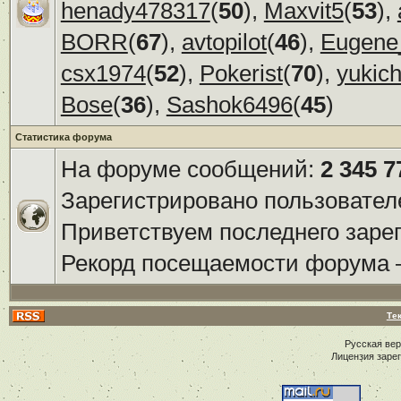
henady478317
(
50
),
Maxvit5
(
53
),
BORR
(
67
),
avtopilot
(
46
),
Eugene
csx1974
(
52
),
Pokerist
(
70
),
yukic
Bose
(
36
),
Sashok6496
(
45
)
Статистика форума
На форуме сообщений:
2 345 7
Зарегистрировано пользовател
Приветствуем последнего заре
Рекорд посещаемости форума
Те
Русская ве
Лицензия заре