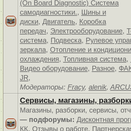
(On Board Diagnostic) Система
самодиагностики.
,
Шины и
диски
,
Двигатель
,
Коробка
передач
,
Электрооборудование
,
Т
система
,
Подвеска
,
Рулевое упра
зеркала
,
Отопление и кондицион
охлаждения
,
Топливная система
,
Видео оборудование
,
Разное
,
ФАК
JR
,
Модераторы:
Fracy
,
alenik
,
ARCU
Сервисы, магазины, разборк
Магазины, разборки, сервисы, от
— подфорумы:
Дисконтная про
КК
,
Отзывы о работе
,
Партнерска