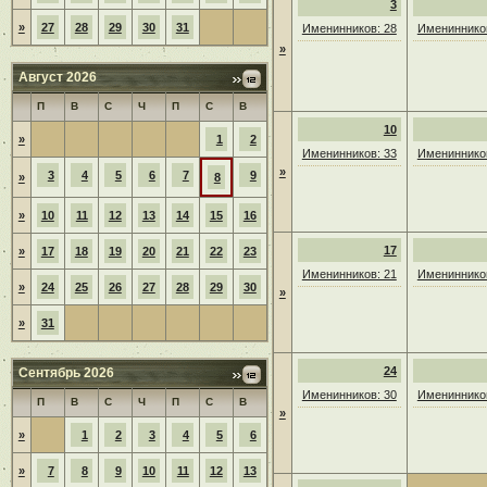
3
»
27
28
29
30
31
Именинников: 28
Именинников
»
Август 2026
П
В
С
Ч
П
С
В
10
»
1
2
Именинников: 33
Именинников
»
3
4
5
6
7
9
»
8
»
10
11
12
13
14
15
16
17
»
17
18
19
20
21
22
23
Именинников: 21
Именинников
»
24
25
26
27
28
29
30
»
»
31
24
Сентябрь 2026
Именинников: 30
Именинников
П
В
С
Ч
П
С
В
»
»
1
2
3
4
5
6
»
7
8
9
10
11
12
13