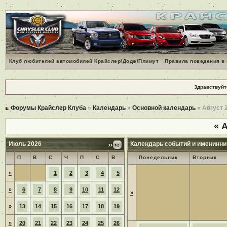
Клуб любителей автомобилей Крайслер/Додж/Плимут
Правила поведения в
Здравствуйт
Форумы Крайслер Клуба
»
Календарь
»
Основной календарь
» Август 
«
А
Июль 2026
Календарь событий и именинни
П
В
С
Ч
П
С
В
Понедельник
Вторник
»
1
2
3
4
5
»
6
7
8
9
10
11
12
»
»
13
14
15
16
17
18
19
»
20
21
22
23
24
25
26