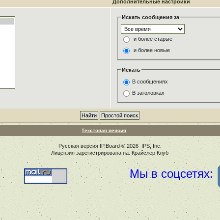
Дополнительные настройки
Искать сообщения за
и более старые
и более новые
Искать
В сообщениях
В заголовках
Текстовая версия
Русская версия
IP.Board
© 2026
IPS, Inc
.
Лицензия зарегистрирована на: Крайслер Клуб
Мы в соцсетях: