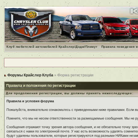
Клуб любителей автомобилей Крайслер/Додж/Плимут
Правила поведения в
Форумы Крайслер Клуба
» Форма регистрации
Правила и положения по регистрации
Для продолжения регистрации, вы должны принять нижеследующее:
Правила и условия форума
Пожалуйста, внимательно ознакомьтесь с приведенными ниже правилами. Если вы 
Помните, что мы не несем ответственности за размещаемые сообщения. Мы не ру
Сообщения отражают точку зрения автора сообщения, и не обязательно точку зр
связаться с нами по электронной почте. У нас есть возможность удалять сомнит
будут удалены пользователи, которые регистрируются под разными НИКами незави