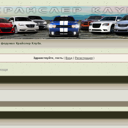
 форумах Крайслер Клуба.
Здравствуйте, гость
(
Вход
|
Регистрация
)
мощи