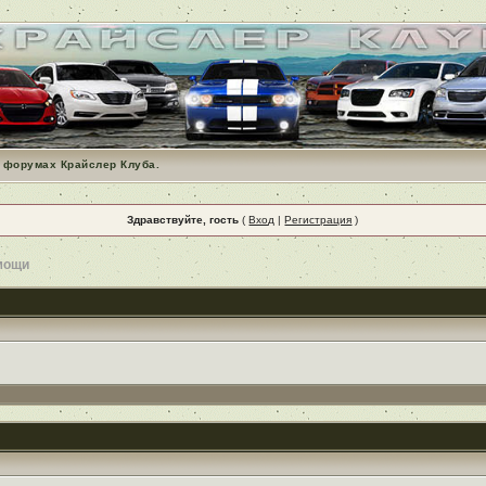
 форумах Крайслер Клуба.
Здравствуйте, гость
(
Вход
|
Регистрация
)
мощи