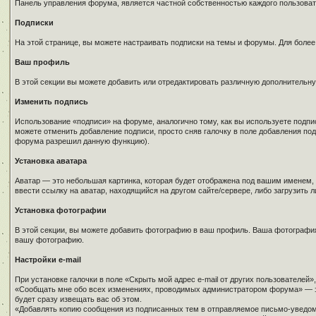
Панель управления форума, является частной собственностью каждого пользова
Подписки
На этой странице, вы можете настраивать подписки на темы и форумы. Для более
Ваш профиль
В этой секции вы можете добавить или отредактировать различную дополнительн
Изменить подпись
Использование «подписи» на форуме, аналогично тому, как вы используете подпи
можете отменить добавление подписи, просто сняв галочку в поле добавления п
форума разрешил данную функцию).
Установка аватара
Аватар — это небольшая картинка, которая будет отображена под вашим именем,
ввести ссылку на аватар, находящийся на другом сайте/сервере, либо загрузить 
Установка фотографии
В этой секции, вы можете добавить фотографию в ваш профиль. Ваша фотография,
вашу фотографию.
Настройки e-mail
При установке галочки в поле «Скрыть мой адрес e-mail от других пользователей
«Сообщать мне обо всех изменениях, проводимых администратором форума» — эта
будет сразу извещать вас об этом.
«Добавлять копию сообщения из подписанных тем в отправляемое письмо-уведомл