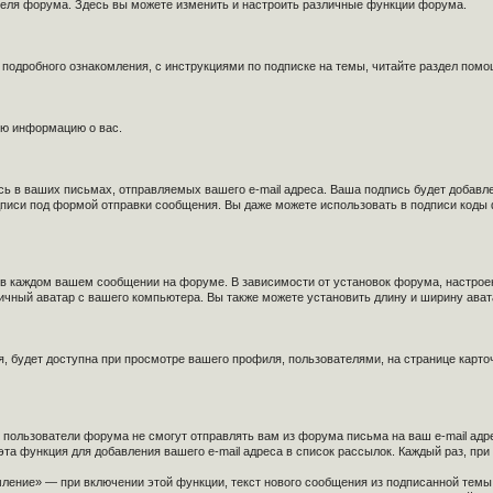
теля форума. Здесь вы можете изменить и настроить различные функции форума.
 подробного ознакомления, с инструкциями по подписке на темы, читайте раздел помо
ую информацию о вас.
сь в ваших письмах, отправляемых вашего e-mail адреса. Ваша подпись будет добавл
одписи под формой отправки сообщения. Вы даже можете использовать в подписи коды
 в каждом вашем сообщении на форуме. В зависимости от установок форума, настрое
личный аватар с вашего компьютера. Вы также можете установить длину и ширину авата
 будет доступна при просмотре вашего профиля, пользователями, на странице карточк
», пользователи форума не смогут отправлять вам из форума письма на ваш e-mail адр
 функция для добавления вашего e-mail адреса в список рассылок. Каждый раз, пр
ение» — при включении этой функции, текст нового сообщения из подписанной темы б