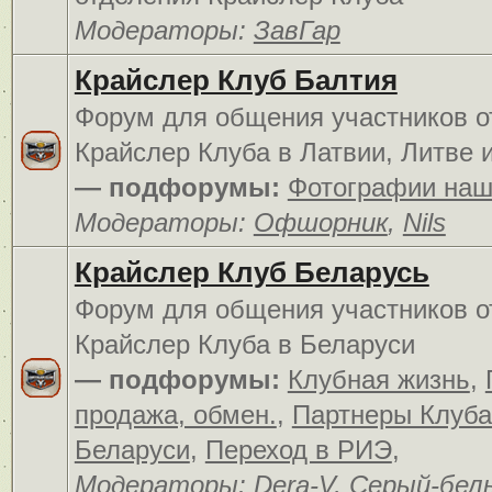
Модераторы:
ЗавГар
Крайслер Клуб Балтия
Форум для общения участников о
Крайслер Клуба в Латвии, Литве 
— подфорумы:
Фотографии наш
Модераторы:
Офшорник
,
Nils
Крайслер Клуб Беларусь
Форум для общения участников о
Крайслер Клуба в Беларуси
— подфорумы:
Клубная жизнь
,
продажа, обмен.
,
Партнеры Клуба
Беларуси
,
Переход в РИЭ
,
Модераторы:
Dera-V
,
Серый-бел