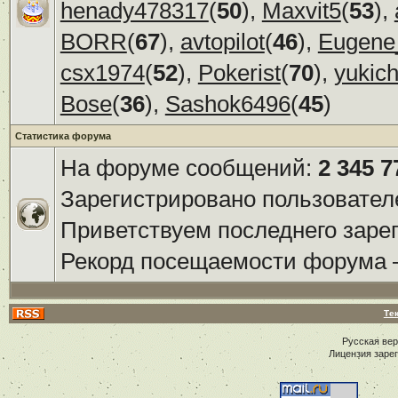
henady478317
(
50
),
Maxvit5
(
53
),
BORR
(
67
),
avtopilot
(
46
),
Eugene
csx1974
(
52
),
Pokerist
(
70
),
yukic
Bose
(
36
),
Sashok6496
(
45
)
Статистика форума
На форуме сообщений:
2 345 7
Зарегистрировано пользовател
Приветствуем последнего заре
Рекорд посещаемости форума
Те
Русская ве
Лицензия заре