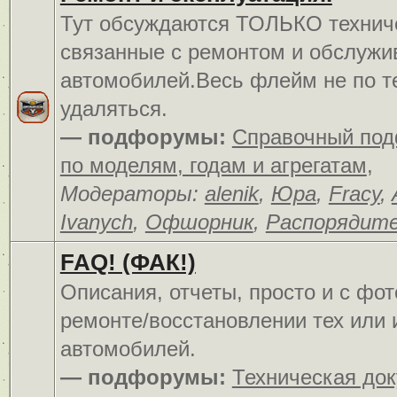
Тут обсуждаются ТОЛЬКО технич
связанные с ремонтом и обслуж
автомобилей.Весь флейм не по т
удаляться.
— подфорумы:
Справочный по
по моделям, годам и агрегатам
,
Модераторы:
alenik
,
Юра
,
Fracy
,
Ivanych
,
Офшорник
,
Распорядит
FAQ! (ФАК!)
Описания, отчеты, просто и c фо
ремонте/восстановлении тех или 
автомобилей.
— подфорумы:
Техническая до