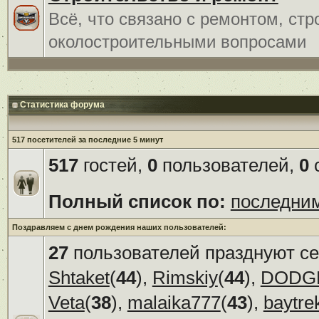
Всё, что связано с ремонтом, ст
околостроительными вопросами
Статистика форума
517 посетителей за последние 5 минут
517
гостей,
0
пользователей,
0
с
Полный список по:
последни
Поздравляем с днем рождения наших пользователей:
27
пользователей празднуют се
Shtaket
(
44
),
Rimskiy
(
44
),
DODG
Veta
(
38
),
malaika777
(
43
),
baytre