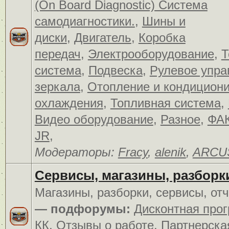
(On Board Diagnostic) Система
самодиагностики.
,
Шины и
диски
,
Двигатель
,
Коробка
передач
,
Электрооборудование
,
Т
система
,
Подвеска
,
Рулевое упра
зеркала
,
Отопление и кондицион
охлаждения
,
Топливная система
,
Видео оборудование
,
Разное
,
ФАК
JR
,
Модераторы:
Fracy
,
alenik
,
ARCU
Сервисы, магазины, разборк
Магазины, разборки, сервисы, от
— подфорумы:
Дисконтная про
КК
,
Отзывы о работе
,
Партнерска