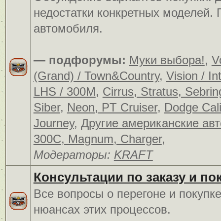
недостатки конкретных моделей.
автомобиля.
— подфорумы:
Муки выбора!
,
V
(Grand) / Town&Country
,
Vision / In
LHS / 300M
,
Cirrus, Stratus, Sebrin
Siber
,
Neon, PT Cruiser
,
Dodge Cali
Journey
,
Другие американские ав
300C, Magnum, Charger
,
Модераторы:
KRAFT
Консультации по заказу и по
Все вопросы о перегоне и покупк
нюансах этих процессов.