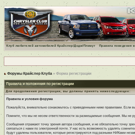
Клуб любителей автомобилей Крайслер/Додж/Плимут
Правила поведения в
Форумы Крайслер Клуба
» Форма регистрации
Правила и положения по регистрации
Для продолжения регистрации, вы должны принять нижеследующее:
Правила и условия форума
Пожалуйста, внимательно ознакомьтесь с приведенными ниже правилами. Если вы 
Помните, что мы не несем ответственности за размещаемые сообщения. Мы не ру
Сообщения отражают точку зрения автора сообщения, и не обязательно точку зр
связаться с нами по электронной почте. У нас есть возможность удалять сомнит
будут удалены пользователи, которые регистрируются под разными НИКами незави