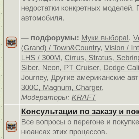
недостатки конкретных моделей.
автомобиля.
— подфорумы:
Муки выбора!
,
V
(Grand) / Town&Country
,
Vision / In
LHS / 300M
,
Cirrus, Stratus, Sebrin
Siber
,
Neon, PT Cruiser
,
Dodge Cali
Journey
,
Другие американские ав
300C, Magnum, Charger
,
Модераторы:
KRAFT
Консультации по заказу и по
Все вопросы о перегоне и покупк
нюансах этих процессов.