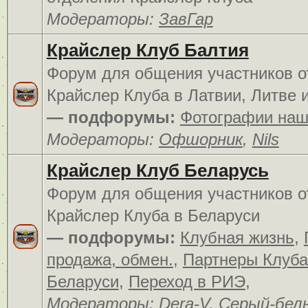
Модераторы:
ЗавГар
Крайслер Клуб Балтия
Форум для общения участников о
Крайслер Клуба в Латвии, Литве 
— подфорумы:
Фотографии наш
Модераторы:
Офшорник
,
Nils
Крайслер Клуб Беларусь
Форум для общения участников о
Крайслер Клуба в Беларуси
— подфорумы:
Клубная жизнь
,
продажа, обмен.
,
Партнеры Клуба
Беларуси
,
Переход в РИЭ
,
Модераторы:
Dera-V
,
Серый-бел