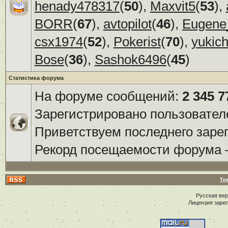
henady478317
(
50
),
Maxvit5
(
53
),
BORR
(
67
),
avtopilot
(
46
),
Eugene
csx1974
(
52
),
Pokerist
(
70
),
yukic
Bose
(
36
),
Sashok6496
(
45
)
Статистика форума
На форуме сообщений:
2 345 7
Зарегистрировано пользовател
Приветствуем последнего заре
Рекорд посещаемости форума
Те
Русская ве
Лицензия заре