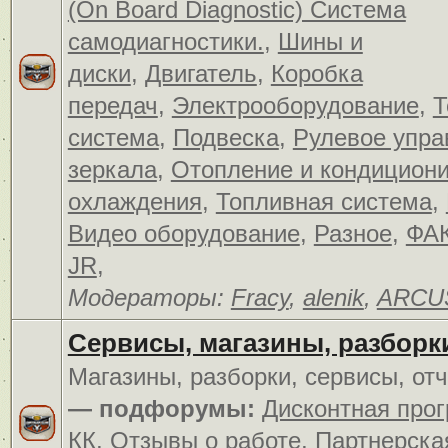
(On Board Diagnostic) Система
самодиагностики.
,
Шины и
диски
,
Двигатель
,
Коробка
передач
,
Электрооборудование
,
Т
система
,
Подвеска
,
Рулевое упра
зеркала
,
Отопление и кондицион
охлаждения
,
Топливная система
,
Видео оборудование
,
Разное
,
ФАК
JR
,
Модераторы:
Fracy
,
alenik
,
ARCU
Сервисы, магазины, разборк
Магазины, разборки, сервисы, от
— подфорумы:
Дисконтная про
КК
,
Отзывы о работе
,
Партнерска