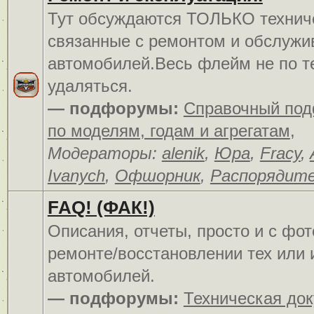
Тут обсуждаются ТОЛЬКО технич
связанные с ремонтом и обслуж
автомобилей.Весь флейм не по т
удаляться.
— подфорумы:
Справочный по
по моделям, годам и агрегатам
,
Модераторы:
alenik
,
Юра
,
Fracy
,
Ivanych
,
Офшорник
,
Распорядит
FAQ! (ФАК!)
Описания, отчеты, просто и c фо
ремонте/восстановлении тех или 
автомобилей.
— подфорумы:
Техническая до