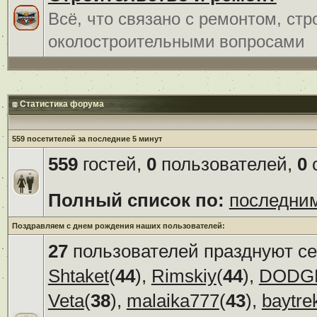
Всё, что связано с ремонтом, ст
околостроительными вопросами
Статистика форума
559 посетителей за последние 5 минут
559
гостей,
0
пользователей,
0
с
Полный список по:
последни
Поздравляем с днем рождения наших пользователей:
27
пользователей празднуют се
Shtaket
(
44
),
Rimskiy
(
44
),
DODG
Veta
(
38
),
malaika777
(
43
),
baytre