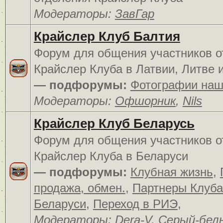
Модераторы:
ЗавГар
Крайслер Клуб Балтия
Форум для общения участников о
Крайслер Клуба в Латвии, Литве 
— подфорумы:
Фотографии наш
Модераторы:
Офшорник
,
Nils
Крайслер Клуб Беларусь
Форум для общения участников о
Крайслер Клуба в Беларуси
— подфорумы:
Клубная жизнь
,
продажа, обмен.
,
Партнеры Клуба
Беларуси
,
Переход в РИЭ
,
Модераторы:
Dera-V
,
Серый-бел