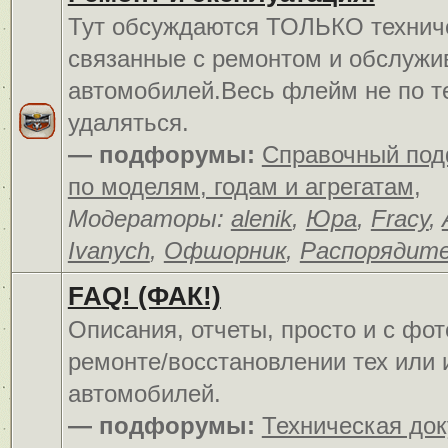
Тут обсуждаются ТОЛЬКО технич
связанные с ремонтом и обслуж
автомобилей.Весь флейм не по т
удаляться.
— подфорумы:
Справочный по
по моделям, годам и агрегатам
,
Модераторы:
alenik
,
Юра
,
Fracy
,
Ivanych
,
Офшорник
,
Распорядит
FAQ! (ФАК!)
Описания, отчеты, просто и c фо
ремонте/восстановлении тех или 
автомобилей.
— подфорумы:
Техническая до