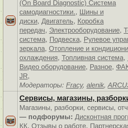
(On Board Diagnostic) Система
самодиагностики.
,
Шины и
диски
,
Двигатель
,
Коробка
передач
,
Электрооборудование
,
Т
система
,
Подвеска
,
Рулевое упра
зеркала
,
Отопление и кондицион
охлаждения
,
Топливная система
,
Видео оборудование
,
Разное
,
ФАК
JR
,
Модераторы:
Fracy
,
alenik
,
ARCU
Сервисы, магазины, разборк
Магазины, разборки, сервисы, от
— подфорумы:
Дисконтная про
КК
,
Отзывы о работе
,
Партнерска