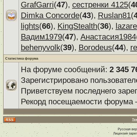
GrafGarri
(
47
),
сестренки 4125
(
4
Dimka Concorde
(
43
),
Ruslan81
(
lights
(
66
),
KingStealth
(
36
),
lazar
Вадим1979
(
47
),
Анастасия1984
behenyvolk
(
39
),
Borodeus
(
44
),
r
Статистика форума
На форуме сообщений:
2 345 7
Зарегистрировано пользовател
Приветствуем последнего заре
Рекорд посещаемости форума
Те
Русская ве
Лицензия заре