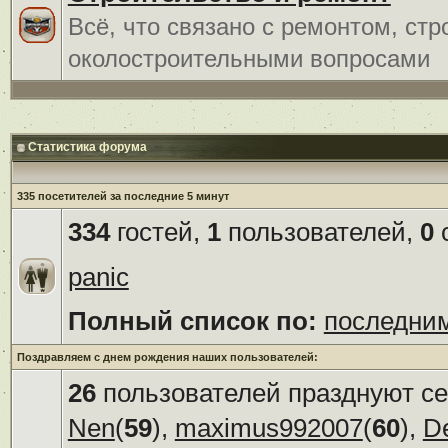
Всё, что связано с ремонтом, ст
околостроительными вопросами
Статистика форума
335 посетителей за последние 5 минут
334
гостей,
1
пользователей,
0
с
panic
Полный список по:
последни
Поздравляем с днем рождения наших пользователей:
26
пользователей празднуют се
Nen
(
59
),
maximus992007
(
60
),
D