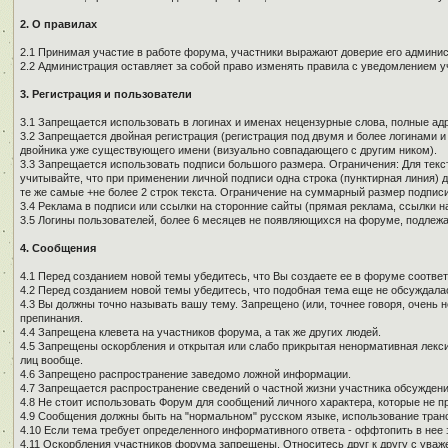
2. О правилах
2.1 Принимая участие в работе форума, участники выражают доверие его админи
2.2 Администрация оставляет за собой право изменять правила с уведомлением у
3. Регистрация и пользователи
3.1 Запрещается использовать в логинах и именах нецензурные слова, полные адре
3.2 Запрещается двойная регистрация (регистрация под двумя и более логинами и
двойника уже существующего имени (визуально совпадающего с другим ником).
3.3 Запрещается использовать подписи большого размера. Ограничения: Для текст
учитывайте, что при применении личной подписи одна строка (пунктирная линия) д
те же самые +не более 2 строк текста. Ограничение на суммарный размер подписи
3.4 Реклама в подписи или ссылки на сторонние сайты (прямая реклама, ссылки н
3.5 Логины пользователей, более 6 месяцев не появляющихся на форуме, подлеж
4. Сообщения
4.1 Перед созданием новой темы убедитесь, что Вы создаете ее в форуме соотве
4.2 Перед созданием новой темы убедитесь, что подобная тема еще не обсуждалас
4.3 Вы должны точно называть вашу тему. Запрещено (или, точнее говоря, очень 
препинания.
4.4 Запрещена клевета на участников форума, а так же других людей.
4.5 Запрещены оскорбления и открытая или слабо прикрытая ненормативная лекси
лиц вообще.
4.6 Запрещено распространение заведомо ложной информации.
4.7 Запрещается распространение сведений о частной жизни участника обсуждени
4.8 Не стоит использовать Форум для сообщений личного характера, которые не п
4.9 Сообщения должны быть на "нормальном" русском языке, использование тран
4.10 Если тема требует определенного информативного ответа - оффтопить в нее з
4.11 Оскорбления участников форума запрещены. Относитесь друг к другу с уваж