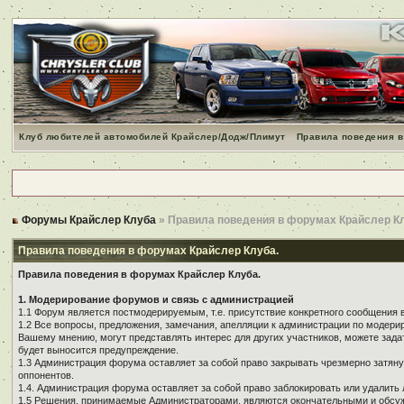
Клуб любителей автомобилей Крайслер/Додж/Плимут
Правила поведения в
Форумы Крайслер Клуба
» Правила поведения в форумах Крайслер К
Правила поведения в форумах Крайслер Клуба.
Правила поведения в форумах Крайслер Клуба.
1. Модерирование форумов и связь с администрацией
1.1 Форум является постмодерируемым, т.е. присутствие конкретного сообщения 
1.2 Все вопросы, предложения, замечания, апелляции к администрации по модер
Вашему мнению, могут представлять интерес для других участников, можете зада
будет выносится предупреждение.
1.3 Администрация форума оставляет за собой право закрывать чрезмерно затянут
оппонентов.
1.4. Администрация форума оставляет за собой право заблокировать или удалить 
1.5 Решения, принимаемые Администраторами, являются окончательными и обсуж