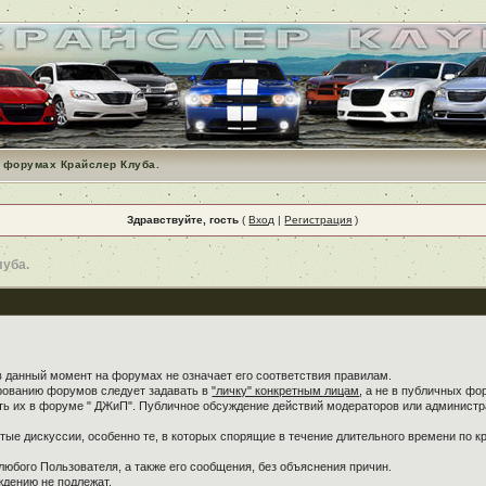
 форумах Крайслер Клуба.
Здравствуйте, гость
(
Вход
|
Регистрация
)
луба.
в данный момент на форумах не означает его соответствия правилам.
ированию форумов следует задавать в
"личку" конкретным лицам
, а не в публичных фо
ть их в форуме " ДЖиП". Публичное обсуждение действий модераторов или администра
ые дискуссии, особенно те, в которых спорящие в течение длительного времени по кр
любого Пользователя, а также его сообщения, без объяснения причин.
дению не подлежат.