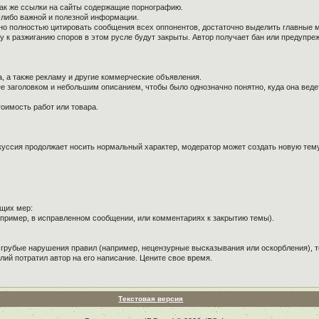
так же ссылки на сайты содержащие порнографию.
й-либо важной и полезной информации.
ужно полностью цитировать сообщения всех оппонентов, достаточно выделить главные 
к разжиганию споров в этом русле будут закрыты. Автор получает бан или предупре
, а также рекламу и другие коммерческие объявления.
е заголовком и небольшим описанием, чтобы было однозначно понятно, куда она веде
оимость работ или товара.
куссия продолжает носить нормальный характер, модератор может создать новую тему 
щих мер:
пример, в исправленном сообщении, или комментариях к закрытию темы).
 грубые нарушения правил (например, нецензурные высказывания или оскорбления), т
лий потратил автор на его написание. Цените свое время.
Текстовая версия