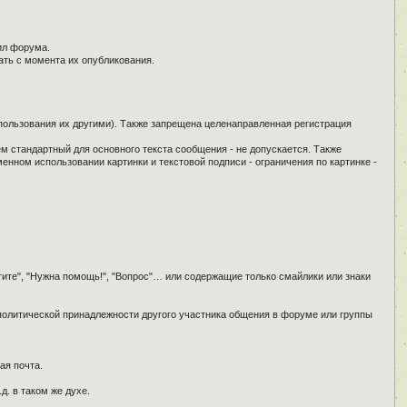
ил форума.
ать с момента их опубликования.
спользования их другими). Также запрещена целенаправленная регистрация
ем стандартный для основного текста сообщения - не допускается. Также
енном использовании картинки и текстовой подписи - ограничения по картинке -
гите", "Нужна помощь!", "Вопрос"… или содержащие только смайлики или знаки
 политической принадлежности другого участника общения в форуме или группы
ая почта.
д. в таком же духе.