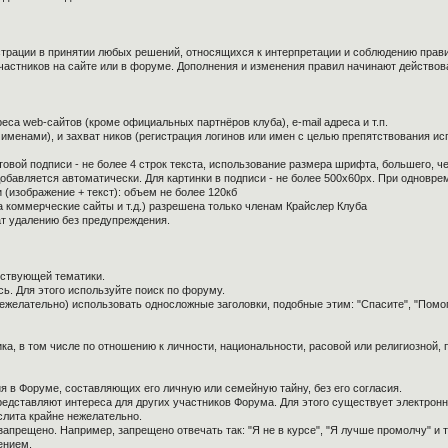
страции в принятии любых решений, относящихся к интерпретации и соблюдению прав
частников на сайте или в форуме. Дополнения и изменения правил начинают действов
са web-сайтов (кроме официальных партнёров клуба), e-mail адреса и т.п.
 именами), и захват ников (регистрация логинов или имен с целью препятствования и
овой подписи - не более 4 строк текста, использование размера шрифта, большего, ч
обавляется автоматически. Для картинки в подписи - не более 500x60px. При одноврем
 (изображение + текст): объем не более 120кб
а коммерческие сайты и т.д.) разрешена только членам Крайслер Клуба
ат удалению без предупреждения.
тствующей тематики.
ь. Для этого используйте поиск по форуму.
нежелательно) использовать односложные заголовки, подобные этим: "Спасите", "Помо
ка, в том числе по отношению к личности, национальности, расовой или религиозной,
я в Форуме, составляющих его личную или семейную тайну, без его согласия.
редставляют интереса для других участников Форума. Для этого существует электронн
слита крайне нежелательно.
апрещено. Например, запрещено отвечать так: "Я не в курсе", "Я лучше промолчу" и т.
ением.