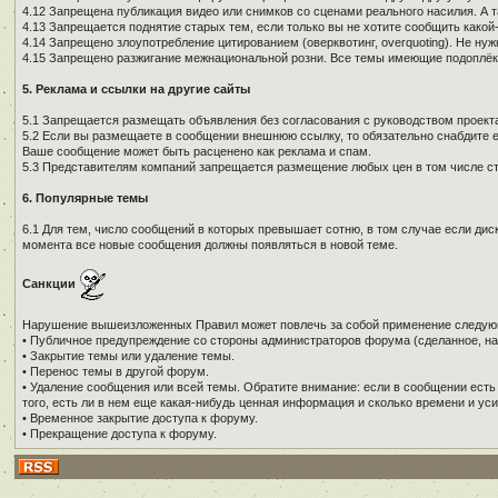
4.12 Запрещена публикация видео или снимков со сценами реального насилия. А 
4.13 Запрещается поднятие старых тем, если только вы не хотите сообщить како
4.14 Запрещено злоупотребление цитированием (оверквотинг, overquoting). Не н
4.15 Запрещено разжигание межнациональной розни. Все темы имеющие подоплёку 
5. Реклама и ссылки на другие сайты
5.1 Запрещается размещать объявления без согласования с руководством проекта
5.2 Если вы размещаете в сообщении внешнюю ссылку, то обязательно снабдите е
Ваше сообщение может быть расценено как реклама и спам.
5.3 Представителям компаний запрещается размещение любых цен в том числе ст
6. Популярные темы
6.1 Для тем, число сообщений в которых превышает сотню, в том случае если дис
момента все новые сообщения должны появляться в новой теме.
Санкции
Нарушение вышеизложенных Правил может повлечь за собой применение следую
• Публичное предупреждение со стороны администраторов форума (сделанное, на
• Закрытие темы или удаление темы.
• Перенос темы в другой форум.
• Удаление сообщения или всей темы. Обратите внимание: если в сообщении есть
того, есть ли в нем еще какая-нибудь ценная информация и сколько времени и уси
• Временное закрытие доступа к форуму.
• Прекращение доступа к форуму.