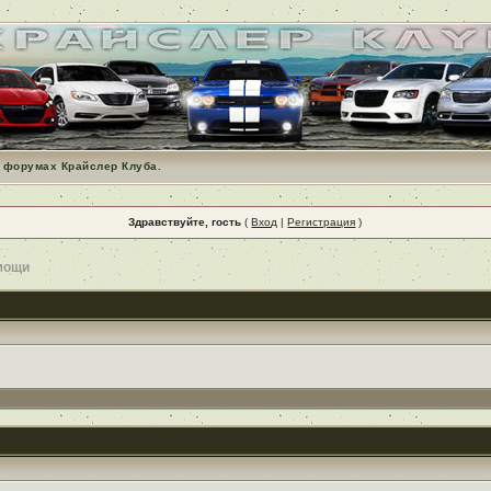
 форумах Крайслер Клуба.
Здравствуйте, гость
(
Вход
|
Регистрация
)
мощи