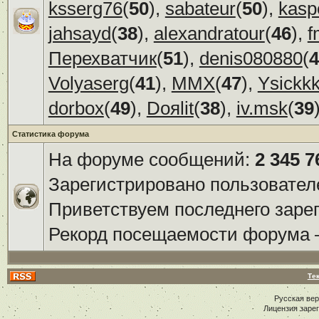
ksserg76
(
50
),
sabateur
(
50
),
kasp
jahsayd
(
38
),
alexandratour
(
46
),
f
Перехватчик
(
51
),
denis080880
(
4
Volyaserg
(
41
),
ММХ
(
47
),
Ysickk
dorbox
(
49
),
Doяlit
(
38
),
iv.msk
(
39
Статистика форума
На форуме сообщений:
2 345 7
Зарегистрировано пользовател
Приветствуем последнего заре
Рекорд посещаемости форума
Те
Русская ве
Лицензия заре