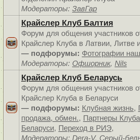
Модераторы:
ЗавГар
Крайслер Клуб Балтия
Форум для общения участников о
Крайслер Клуба в Латвии, Литве 
— подфорумы:
Фотографии наш
Модераторы:
Офшорник
,
Nils
Крайслер Клуб Беларусь
Форум для общения участников о
Крайслер Клуба в Беларуси
— подфорумы:
Клубная жизнь
,
продажа, обмен.
,
Партнеры Клуба
Беларуси
,
Переход в РИЭ
,
Модераторы:
Dera-V
,
Серый-бел