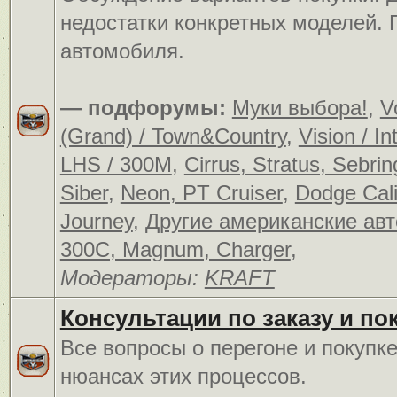
недостатки конкретных моделей.
автомобиля.
— подфорумы:
Муки выбора!
,
V
(Grand) / Town&Country
,
Vision / In
LHS / 300M
,
Cirrus, Stratus, Sebrin
Siber
,
Neon, PT Cruiser
,
Dodge Cali
Journey
,
Другие американские ав
300C, Magnum, Charger
,
Модераторы:
KRAFT
Консультации по заказу и по
Все вопросы о перегоне и покупк
нюансах этих процессов.