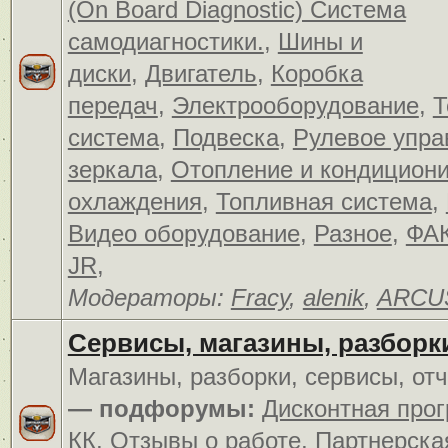
(On Board Diagnostic) Система
самодиагностики.
,
Шины и
диски
,
Двигатель
,
Коробка
передач
,
Электрооборудование
,
Т
система
,
Подвеска
,
Рулевое упра
зеркала
,
Отопление и кондицион
охлаждения
,
Топливная система
,
Видео оборудование
,
Разное
,
ФАК
JR
,
Модераторы:
Fracy
,
alenik
,
ARCU
Сервисы, магазины, разборк
Магазины, разборки, сервисы, от
— подфорумы:
Дисконтная про
КК
,
Отзывы о работе
,
Партнерска