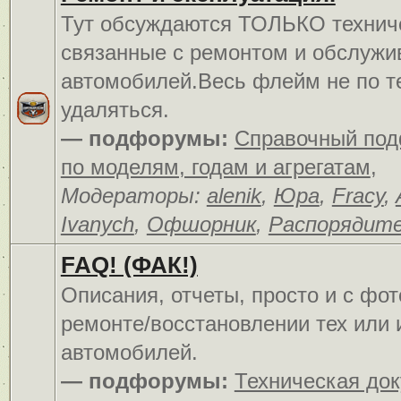
Тут обсуждаются ТОЛЬКО технич
связанные с ремонтом и обслуж
автомобилей.Весь флейм не по т
удаляться.
— подфорумы:
Справочный по
по моделям, годам и агрегатам
,
Модераторы:
alenik
,
Юра
,
Fracy
,
Ivanych
,
Офшорник
,
Распорядит
FAQ! (ФАК!)
Описания, отчеты, просто и c фо
ремонте/восстановлении тех или 
автомобилей.
— подфорумы:
Техническая до