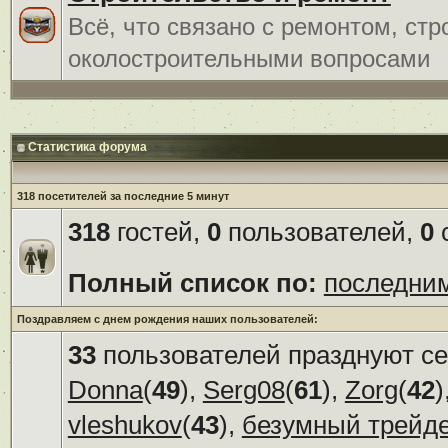
Всё, что связано с ремонтом, ст
околостроительными вопросами
Статистика форума
318 посетителей за последние 5 минут
318
гостей,
0
пользователей,
0
с
Полный список по:
последни
Поздравляем с днем рождения наших пользователей:
33
пользователей празднуют се
Donna
(
49
),
Serg08
(
61
),
Zorg
(
42
)
vleshukov
(
43
),
безумный трейд