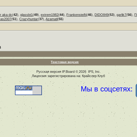
r aka dc
(
42
),
glassbt1
(
49
),
extrem1982
(
44
),
FrankensteiN
(
46
),
DIDO849
(
53
),
garlik7
(
56
),
П
kas2007
(
51
),
Crazyhuntar
(
37
),
Azamatl
(
55
)
4
Текстовая версия
Русская версия
IP.Board
© 2026
IPS, Inc
.
Лицензия зарегистрирована на: Крайслер Клуб
Мы в соцсетях: