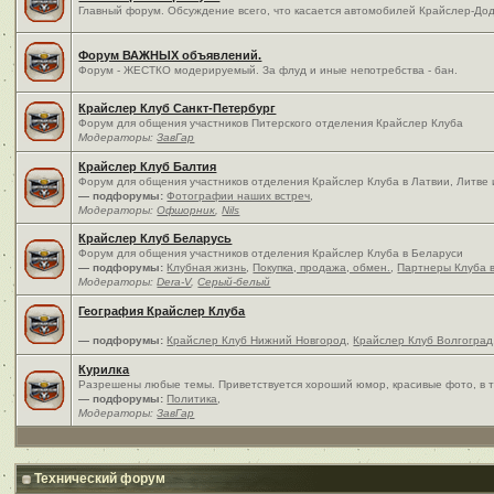
Главный форум. Обсуждение всего, что касается автомобилей Крайслер-Дод
Форум ВАЖНЫХ объявлений.
Форум - ЖЕСТКО модерируемый. За флуд и иные непотребства - бан.
Крайслер Клуб Санкт-Петербург
Форум для общения участников Питерского отделения Крайслер Клуба
Модераторы:
ЗавГар
Крайслер Клуб Балтия
Форум для общения участников отделения Крайслер Клуба в Латвии, Литве
— подфорумы:
Фотографии наших встреч
,
Модераторы:
Офшорник
,
Nils
Крайслер Клуб Беларусь
Форум для общения участников отделения Крайслер Клуба в Беларуси
— подфорумы:
Клубная жизнь
,
Покупка, продажа, обмен.
,
Партнеры Клуба 
Модераторы:
Dera-V
,
Серый-белый
География Крайслер Клуба
— подфорумы:
Крайслер Клуб Нижний Новгород
,
Крайслер Клуб Волгоград
Курилка
Разрешены любые темы. Приветствуется хороший юмор, красивые фото, в т
— подфорумы:
Политика
,
Модераторы:
ЗавГар
Технический форум