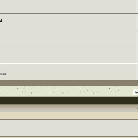
мы
сами
У