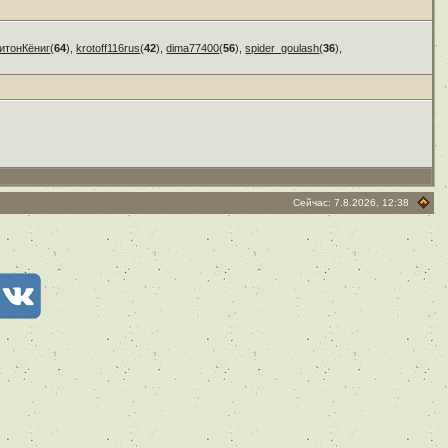
итонКёниг
(
64
),
krotoff116rus
(
42
),
dima77400
(
56
),
spider_goulash
(
36
),
Сейчас: 7.8.2026, 12:38