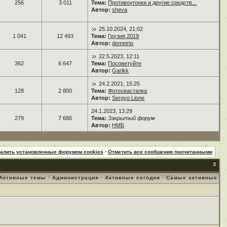
256
3 011
Тема:
Противоугонки и другие средств...
Автор:
sheva
25.10.2024, 21:02
1 041
12 493
Тема:
Грузия 2019
Автор:
demetrio
22.5.2023, 12:11
362
6 647
Тема:
Посоветуйте
Автор:
Garikk
24.2.2021, 15:25
128
2 800
Тема:
Фотохвасталка
Автор:
Sergyo Lione
24.1.2023, 13:29
279
7 680
Тема:
Закрытый форум
Автор:
НМБ
далить установленные форумом cookies
·
Отметить все сообщения прочитанными
Активные темы
·
Администрация
·
Активные сегодня
·
Самые активные