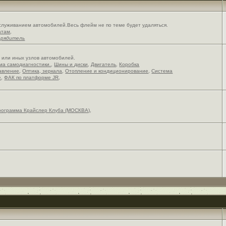
служиванием автомобилей.Весь флейм не по теме будет удаляться.
атам
,
орядитель
х или иных узлов автомобилей.
ема самодиагностики.
,
Шины и диски
,
Двигатель
,
Коробка
авление
,
Оптика, зеркала
,
Отопление и кондиционирование
,
Система
е
,
ФАК по платформе JR
,
рограмма Крайслер Клуба (МОСКВА)
,