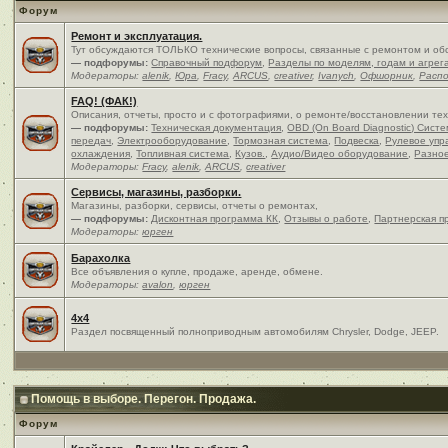
Форум
Ремонт и эксплуатация.
Тут обсуждаются ТОЛЬКО технические вопросы, связанные с ремонтом и об
— подфорумы:
Справочный подфорум
,
Разделы по моделям, годам и агрег
Модераторы:
alenik
,
Юра
,
Fracy
,
ARCUS
,
creativer
,
Ivanych
,
Офшорник
,
Расп
FAQ! (ФАК!)
Описания, отчеты, просто и c фотографиями, о ремонте/восстановлении те
— подфорумы:
Техническая документация
,
OBD (On Board Diagnostic) Сист
передач
,
Электрооборудование
,
Тормозная система
,
Подвеска
,
Рулевое упр
охлаждения
,
Топливная система
,
Кузов.
,
Аудио/Видео оборудование
,
Разно
Модераторы:
Fracy
,
alenik
,
ARCUS
,
creativer
Сервисы, магазины, разборки.
Магазины, разборки, сервисы, отчеты о ремонтах,
— подфорумы:
Дисконтная программа КК
,
Отзывы о работе
,
Партнерская п
Модераторы:
юрген
Барахолка
Все объявления о купле, продаже, аренде, обмене.
Модераторы:
avalon
,
юрген
4x4
Раздел посвященный полноприводным автомобилям Chrysler, Dodge, JEEP.
Помощь в выборе. Перегон. Продажа.
Форум