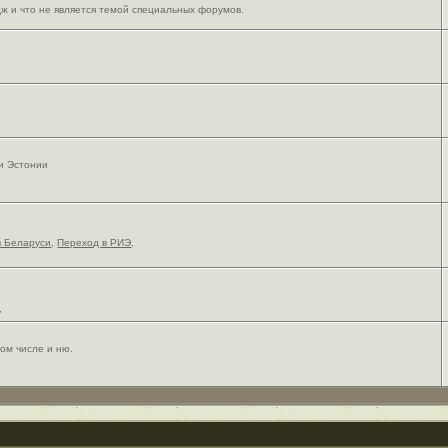
ж и что не является темой специальных форумов.
 и Эстонии
в Беларуси
,
Переход в РИЭ
,
,
ом числе и ню.