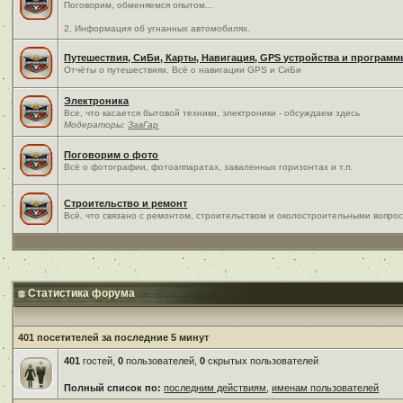
Поговорим, обменяемся опытом...
2. Информация об угнанных автомобилях.
Путешествия, СиБи, Карты, Навигация, GPS устройства и програм
Отчёты о путешествиях. Всё о навигации GPS и СиБи
Электроника
Все, что касается бытовой техники, электроники - обсуждаем здесь
Модераторы:
ЗавГар
Поговорим о фото
Всё о фотографии, фотоаппаратах, заваленных горизонтах и т.п.
Строительство и ремонт
Всё, что связано с ремонтом, строительством и околостроительными вопро
Статистика форума
401 посетителей за последние 5 минут
401
гостей,
0
пользователей,
0
скрытых пользователей
Полный список по:
последним действиям
,
именам пользователей