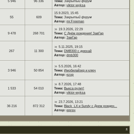
5 946
96 336
Тема:
Закрытый форум
Автор:
viktor-wyksa
15.9.2023, 15:45
55
609
Тема:
Закрытый форум
Автор:
mr.Freeman
19.3.2026, 22:29
9 478
268 701
Тема:
С Днём рождения! ЗавГар
Автор:
ЗавГар
5.11.2025, 19:15
267
11 300
Тема:
DMB300 с днюхай
Автор:
dmb300
5.5.2026, 16:42
3 946
50 854
Тема:
Имобилайзер и ключ
Автор:
ezop
8.7.2026, 17:48
1 533
54 010
Тема:
Выкса рулит!
Автор:
viktor-wyksa
23.7.2026, 13:21
36 216
872 312
Тема:
Black_LX и Sundy с Днем рожден...
Автор:
юрген