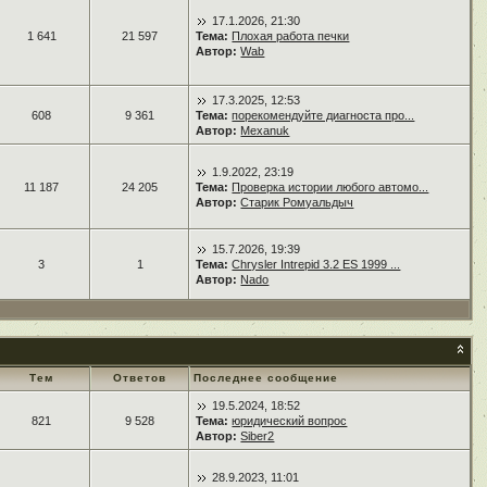
17.1.2026, 21:30
1 641
21 597
Тема:
Плохая работа печки
Автор:
Wab
17.3.2025, 12:53
608
9 361
Тема:
порекомендуйте диагноста про...
Автор:
Mexanuk
1.9.2022, 23:19
11 187
24 205
Тема:
Проверка истории любого автомо...
Автор:
Старик Ромуальдыч
15.7.2026, 19:39
3
1
Тема:
Chrysler Intrepid 3.2 ES 1999 ...
Автор:
Nado
Тем
Ответов
Последнее сообщение
19.5.2024, 18:52
821
9 528
Тема:
юридический вопрос
Автор:
Siber2
28.9.2023, 11:01