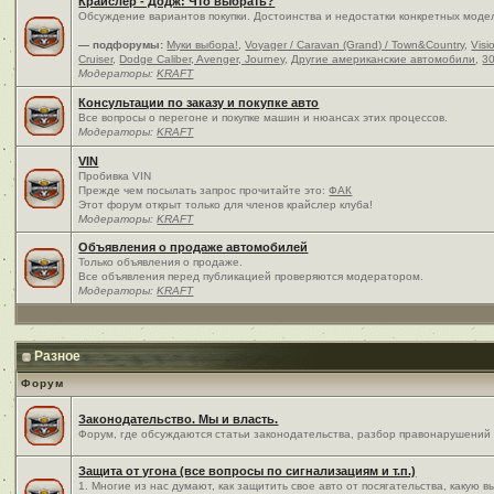
Крайслер - Додж: Что выбрать?
Обсуждение вариантов покупки. Достоинства и недостатки конкретных моде
— подфорумы:
Муки выбора!
,
Voyager / Caravan (Grand) / Town&Country
,
Visi
Cruiser
,
Dodge Caliber, Avenger, Journey
,
Другие американские автомобили
,
30
Модераторы:
KRAFT
Консультации по заказу и покупке авто
Все вопросы о перегоне и покупке машин и нюансах этих процессов.
Модераторы:
KRAFT
VIN
Пробивка VIN
Прежде чем посылать запрос прочитайте это:
ФАК
Этот форум открыт только для членов крайслер клуба!
Модераторы:
KRAFT
Объявления о продаже автомобилей
Только объявления о продаже.
Все объявления перед публикацией проверяются модератором.
Модераторы:
KRAFT
Разное
Форум
Законодательство. Мы и власть.
Форум, где обсуждаются статьи законодательства, разбор правонарушений и
Защита от угона (все вопросы по сигнализациям и т.п.)
1. Многие из нас думают, как защитить свое авто от посягательства, какую 