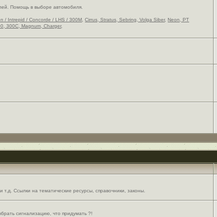
лей. Помощь в выборе автомобиля.
on / Intrepid / Concorde / LHS / 300M
,
Cirrus, Stratus, Sebring, Volga Siber
,
Neon, PT
0, 300C, Magnum, Charger
,
 т.д. Ссылки на тематические ресурсы, справочники, законы.
выбрать сигнализацию, что придумать ?!