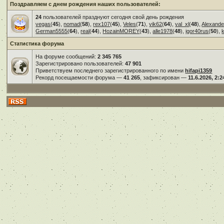
Поздравляем с днем рождения наших пользователей:
24
пользователей празднуют сегодня свой день рождения
vegas
(
45
),
nomad
(
58
),
rex107
(
45
),
Veles
(
71
),
vik62
(
64
),
val_xl
(
48
),
Alexande
German5555
(
64
),
real
(
44
),
HozainMOREY
(
43
),
alle1978
(
48
),
igor40rus
(
50
),
Статистика форума
На форуме сообщений:
2 345 765
Зарегистрировано пользователей:
47 901
Приветствуем последнего зарегистрированного по имени
hifapi1359
Рекорд посещаемости форума —
41 265
, зафиксирован —
11.6.2026, 2:2