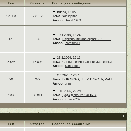
Тем
Ответов
Последнее сообщение
Вчера, 18:05
52 908
558 758
Тема:
электрика
Автор:
Dranik1409
19.1.2019, 13:26
121
130
Тема:
Парктроник Masterpark 2-8-L - ...
Автор:
Romson77
23.1.2026, 12:11
2 536
16 004
Тема:
Специализированные мастерские,...
Автор:
katharious
2.6.2026, 12:27
20
279
Тема:
DURANGO, JEEP, DAKOTA, RAM
Автор:
gnus
10.6.2026, 22:29
983
35 814
Тема:
Додж Дюранго.Часть 3.
Автор:
KrukovY67
Тем
Ответов
Последнее сообщение