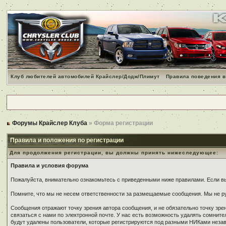
Клуб любителей автомобилей Крайслер/Додж/Плимут
Правила поведения в
Форумы Крайслер Клуба
» Форма регистрации
Правила и положения по регистрации
Для продолжения регистрации, вы должны принять нижеследующее:
Правила и условия форума
Пожалуйста, внимательно ознакомьтесь с приведенными ниже правилами. Если вы 
Помните, что мы не несем ответственности за размещаемые сообщения. Мы не ру
Сообщения отражают точку зрения автора сообщения, и не обязательно точку зр
связаться с нами по электронной почте. У нас есть возможность удалять сомнит
будут удалены пользователи, которые регистрируются под разными НИКами незави