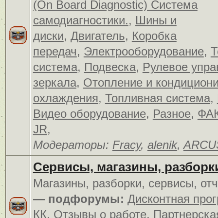
(On Board Diagnostic) Система
самодиагностики.
,
Шины и
диски
,
Двигатель
,
Коробка
передач
,
Электрооборудование
,
Т
система
,
Подвеска
,
Рулевое упра
зеркала
,
Отопление и кондицион
охлаждения
,
Топливная система
,
Видео оборудование
,
Разное
,
ФАК
JR
,
Модераторы:
Fracy
,
alenik
,
ARCU
Сервисы, магазины, разборк
Магазины, разборки, сервисы, от
— подфорумы:
Дисконтная про
КК
,
Отзывы о работе
,
Партнерска