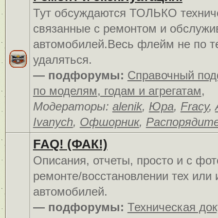
Тут обсуждаются ТОЛЬКО технич
связанные с ремонтом и обслуж
автомобилей.Весь флейм не по т
удаляться.
— подфорумы:
Справочный по
по моделям, годам и агрегатам
,
Модераторы:
alenik
,
Юра
,
Fracy
,
Ivanych
,
Офшорник
,
Распорядит
FAQ! (ФАК!)
Описания, отчеты, просто и c фо
ремонте/восстановлении тех или 
автомобилей.
— подфорумы:
Техническая до