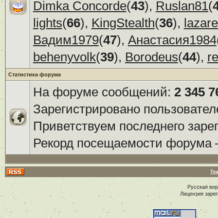
Dimka Concorde
(
43
),
Ruslan81
(
lights
(
66
),
KingStealth
(
36
),
lazar
Вадим1979
(
47
),
Анастасия1984
behenyvolk
(
39
),
Borodeus
(
44
),
r
Статистика форума
На форуме сообщений:
2 345 7
Зарегистрировано пользовател
Приветствуем последнего заре
Рекорд посещаемости форума
Те
Русская ве
Лицензия заре