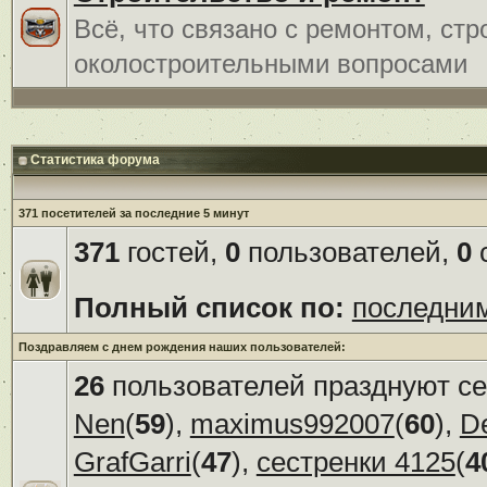
Всё, что связано с ремонтом, ст
околостроительными вопросами
Статистика форума
371 посетителей за последние 5 минут
371
гостей,
0
пользователей,
0
с
Полный список по:
последни
Поздравляем с днем рождения наших пользователей:
26
пользователей празднуют се
Nen
(
59
),
maximus992007
(
60
),
D
GrafGarri
(
47
),
сестренки 4125
(
4