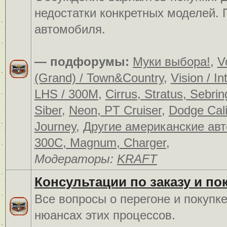
недостатки конкретных моделей.
автомобиля.
— подфорумы:
Муки выбора!
,
V
(Grand) / Town&Country
,
Vision / In
LHS / 300M
,
Cirrus, Stratus, Sebrin
Siber
,
Neon, PT Cruiser
,
Dodge Cali
Journey
,
Другие американские ав
300C, Magnum, Charger
,
Модераторы:
KRAFT
Консультации по заказу и по
Все вопросы о перегоне и покупк
нюансах этих процессов.