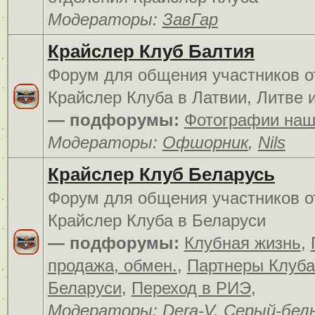
Модераторы:
ЗавГар
Крайслер Клуб Балтия
Форум для общения участников о
Крайслер Клуба в Латвии, Литве 
— подфорумы:
Фотографии наш
Модераторы:
Офшорник
,
Nils
Крайслер Клуб Беларусь
Форум для общения участников о
Крайслер Клуба в Беларуси
— подфорумы:
Клубная жизнь
,
продажа, обмен.
,
Партнеры Клуба
Беларуси
,
Переход в РИЭ
,
Модераторы:
Dera-V
,
Серый-бел