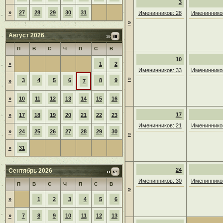
3
»
27
28
29
30
31
Именинников: 28
Именинников
»
Август 2026
П
В
С
Ч
П
С
В
10
»
1
2
Именинников: 33
Именинников
»
3
4
5
6
8
9
»
7
»
10
11
12
13
14
15
16
17
»
17
18
19
20
21
22
23
Именинников: 21
Именинников
»
24
25
26
27
28
29
30
»
»
31
24
Сентябрь 2026
Именинников: 30
Именинников
П
В
С
Ч
П
С
В
»
»
1
2
3
4
5
6
»
7
8
9
10
11
12
13