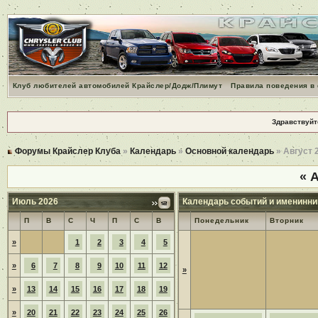
Клуб любителей автомобилей Крайслер/Додж/Плимут
Правила поведения в
Здравствуйт
Форумы Крайслер Клуба
»
Календарь
»
Основной календарь
» Август 
«
А
Июль 2026
Календарь событий и именинни
П
В
С
Ч
П
С
В
Понедельник
Вторник
»
1
2
3
4
5
»
6
7
8
9
10
11
12
»
»
13
14
15
16
17
18
19
»
20
21
22
23
24
25
26