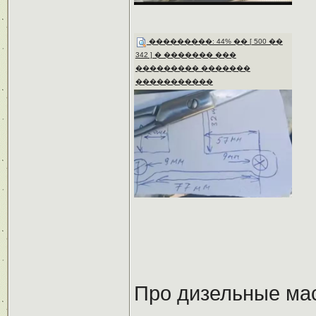
���������: 44% �� [ 500 ��
342 ] � ������� ���
��������� �������
�����������
Про дизельные мас