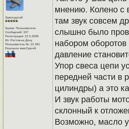
мнению. Колено с 
Завсегдатай
там звук совсем др
Группа: Пользователи
слышно было пров
Сообщений: 337
Регистрация: 22.5.2009
Из: Ростов-на Дону
набором оборотов п
Пользователь №: 22 391
Реальное имя:Сергей
давление становит
Упор свеса цепи у
передней части в р
цилиндры) а это к
И звук работы мото
склонный к отложе
Возможно, масло у