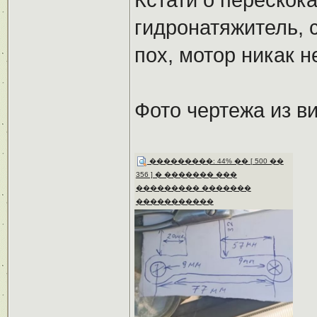
гидронатяжитель, 
пох, мотор никак н
Фото чертежа из в
���������: 44% �� [ 500 ��
356 ] � ������� ���
��������� �������
�����������