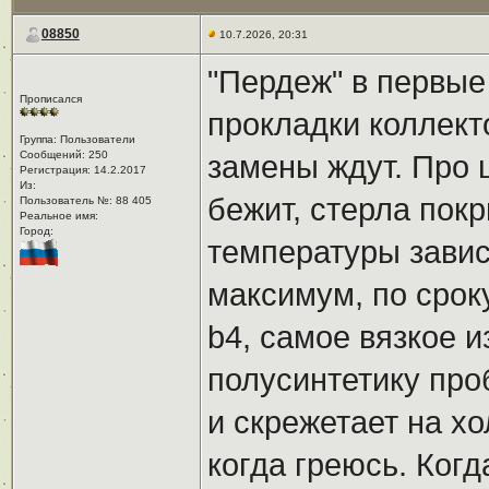
08850
10.7.2026, 20:31
"Пердеж" в первые 
Прописался
прокладки коллекто
Группа: Пользователи
Сообщений: 250
замены ждут. Про 
Регистрация: 14.2.2017
Из: ㅤ
бежит, стерла покр
Пользователь №: 88 405
Реальное имя:ㅤ
Город:ㅤ
температуры завис
максимум, по сроку
b4, самое вязкое из
полусинтетику про
и скрежетает на х
когда греюсь. Когда