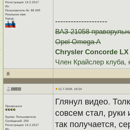
Регистрация: 14.2.2017
Из: ㅤ
Пользователь №: 88 405
Реальное имя:ㅤ
Город:ㅤ
--------------------
ВАЗ 21058 праворульн
Opel Omega A
Chrysler Concorde LX 
Член Крайслер клуба, 
08850
11.7.2026, 19:24
Глянул видео. Толк
Прописался
совсем стал, руки и
Группа: Пользователи
Сообщений: 250
так получается, с
Регистрация: 14.2.2017
Из: ㅤ