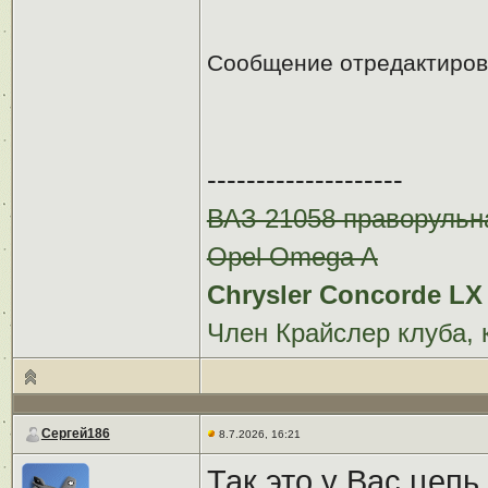
Сообщение отредактиро
--------------------
ВАЗ 21058 праворульн
Opel Omega A
Chrysler Concorde LX 
Член Крайслер клуба, 
Сергей186
8.7.2026, 16:21
Так это у Вас цепь