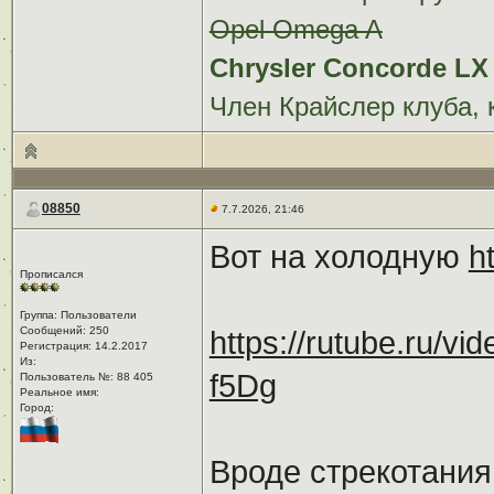
Opel Omega A
Chrysler Concorde LX 
Член Крайслер клуба, 
08850
7.7.2026, 21:46
Вот на холодную
h
Прописался
Группа: Пользователи
Сообщений: 250
https://rutube.ru/
Регистрация: 14.2.2017
Из: ㅤ
f5Dg
Пользователь №: 88 405
Реальное имя:ㅤ
Город:ㅤ
Вроде стрекотания