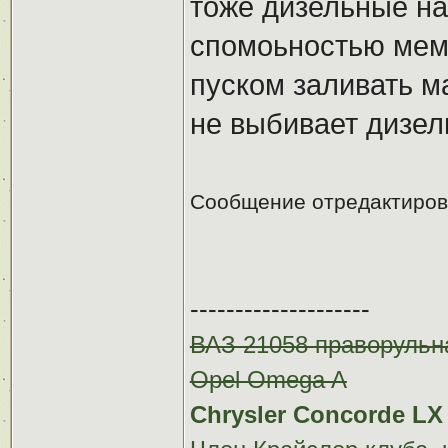
тоже дизельные на
спомоьностью мем
пуском заливать м
не выбивает дизе
Сообщение отредактиро
--------------------
ВАЗ 21058 праворульн
Opel Omega A
Chrysler Concorde LX 