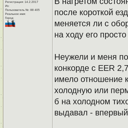
В нагретом состоян
Регистрация: 14.2.2017
Из: ㅤ
после короткой езд
Пользователь №: 88 405
Реальное имя:ㅤ
Город:ㅤ
меняется ли с обо
на ходу его прост
Неужели и меня по
конкорде с EER 2,7
имело отношение к
холодную или перм
б на холодном тихо
выдавал - впервый