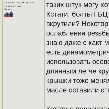
таких штук могу хо
Пользователь №: 88 405
Реальное имя:ㅤ
Город:ㅤ
Кстати, болты ГБЦ
вкрутили? Некотор
ослабления резьбы,
знаю даже с какт м
есть динамометрич
использовать осево
длинным легче кру
крышки тоже менял
масле оставили с
Кстати о перескока