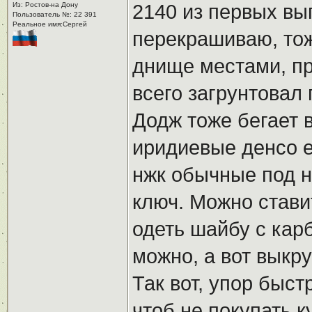
Из: Ростов-на Дону
2140 из первых вып
Пользователь №: 22 391
Реальное имя:Сергей
перекрашиваю, тож
днище местами, при
всего загрунтовал 
Додж тоже бегает 
иридиевые денсо е
нжк обычные под н
ключ. Можно стави
одеть шайбу с карб
можно, а вот выкр
Так вот, упор быс
чтоб не покупать к