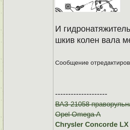
И гидронатяжитель
шкив колен вала м
Сообщение отредактиро
--------------------
ВАЗ 21058 праворульн
Opel Omega A
Chrysler Concorde LX 