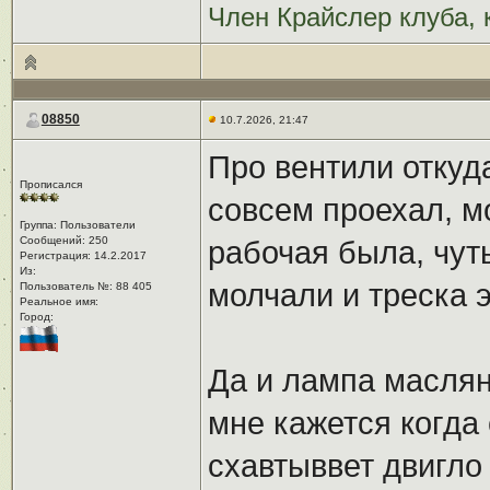
Член Крайслер клуба, 
08850
10.7.2026, 21:47
Про вентили откуд
Прописался
совсем проехал, м
Группа: Пользователи
Сообщений: 250
рабочая была, чут
Регистрация: 14.2.2017
Из: ㅤ
молчали и треска э
Пользователь №: 88 405
Реальное имя:ㅤ
Город:ㅤ
Да и лампа маслян
мне кажется когда 
схавтыввет двигло 