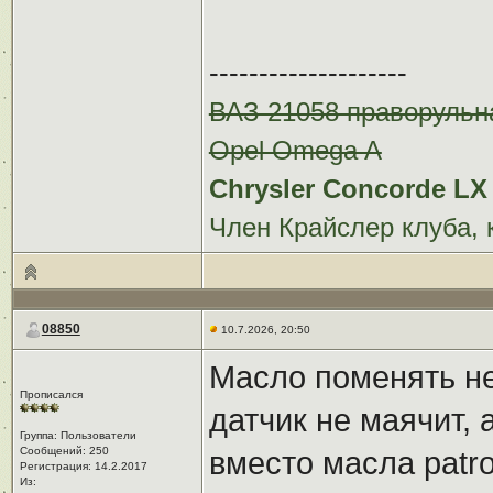
--------------------
ВАЗ 21058 праворульн
Opel Omega A
Chrysler Concorde LX 
Член Крайслер клуба, 
08850
10.7.2026, 20:50
Масло поменять не
Прописался
датчик не маячит, 
Группа: Пользователи
Сообщений: 250
вместо масла patr
Регистрация: 14.2.2017
Из: ㅤ