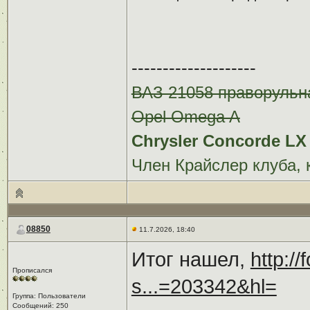
--------------------
ВАЗ 21058 праворульн
Opel Omega A
Chrysler Concorde LX 
Член Крайслер клуба, 
08850
11.7.2026, 18:40
Итог нашел,
http:/
Прописался
s...=203342&hl=
Группа: Пользователи
Сообщений: 250