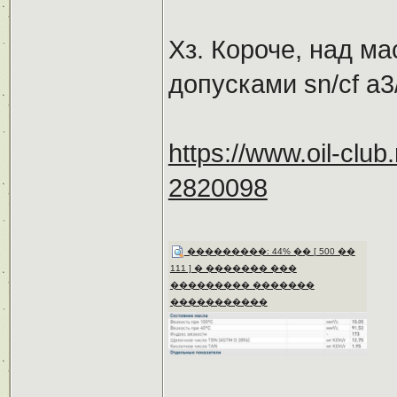
Хз. Короче, над ма
допусками sn/cf a3
https://www.oil-clu
2820098
���������: 44% �� [ 500 ��
111 ] � ������� ���
��������� �������
�����������