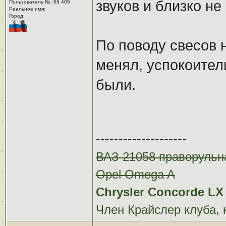
звуков и близко не
Пользователь №: 88 405
Реальное имя:ㅤ
Город:ㅤ
По поводу свесов 
менял, успокоител
были.
--------------------
ВАЗ 21058 праворульн
Opel Omega A
Chrysler Concorde LX 
Член Крайслер клуба, 