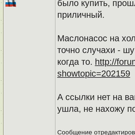
было купить, прошл
приличный.
Маслонасос на хо
точно случахи - ш
когда то.
http://for
showtopic=202159
А ссылки нет на в
ушла, не нахожу по
Сообщение отредактиро