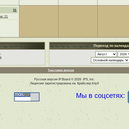
31
в: 21
Переход по календ
ц
я
Текстовая версия
Русская версия
IP.Board
© 2026
IPS, Inc
.
Лицензия зарегистрирована на: Крайслер Клуб
Мы в соцсетях: