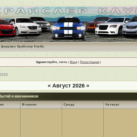
 форумах Крайслер Клуба.
Здравствуйте, гость
(
Вход
|
Регистрация
)
 2026
«
Август 2026
»
бытий и именинников
ик
Вторник
Среда
Четверг