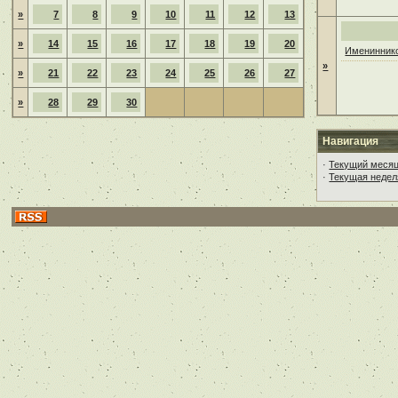
»
7
8
9
10
11
12
13
»
14
15
16
17
18
19
20
Имениннико
»
»
21
22
23
24
25
26
27
»
28
29
30
Навигация
·
Текущий меся
·
Текущая недел