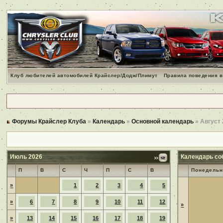
Клуб любителей автомобилей Крайслер/Додж/Плимут
Правила поведения в
Форумы Крайслер Клуба
»
Календарь
»
Основной календарь
» Август
Июль 2026
Календарь со
П
В
С
Ч
П
С
В
Понедельн
»
1
2
3
4
5
»
6
7
8
9
10
11
12
»
»
13
14
15
16
17
18
19