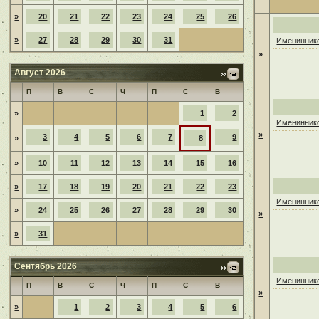
»
20
21
22
23
24
25
26
»
27
28
29
30
31
Имениннико
»
Август 2026
П
В
С
Ч
П
С
В
»
1
2
Имениннико
»
3
4
5
6
7
9
»
8
»
10
11
12
13
14
15
16
»
17
18
19
20
21
22
23
Имениннико
»
24
25
26
27
28
29
30
»
»
31
Сентябрь 2026
Имениннико
П
В
С
Ч
П
С
В
»
»
1
2
3
4
5
6