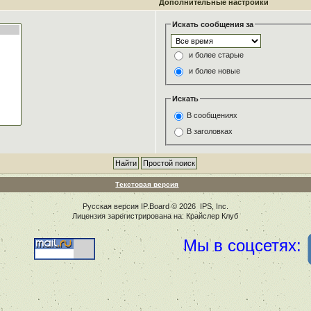
Дополнительные настройки
Искать сообщения за
и более старые
и более новые
Искать
В сообщениях
В заголовках
Текстовая версия
Русская версия
IP.Board
© 2026
IPS, Inc
.
Лицензия зарегистрирована на: Крайслер Клуб
Мы в соцсетях: