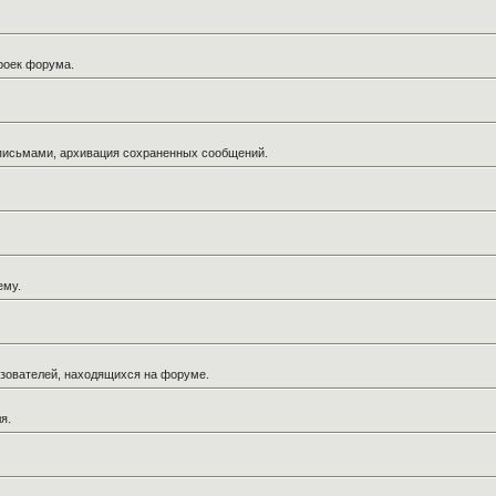
троек форума.
 письмами, архивация сохраненных сообщений.
ему.
льзователей, находящихся на форуме.
я.