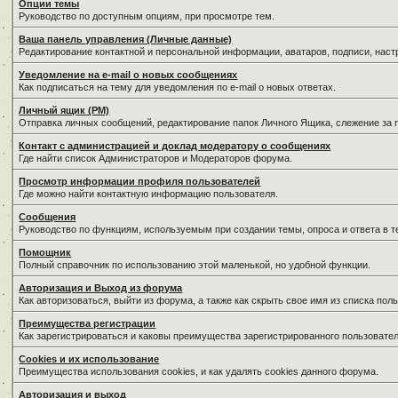
Опции темы
Руководство по доступным опциям, при просмотре тем.
Ваша панель управления (Личные данные)
Редактирование контактной и персональной информации, аватаров, подписи, нас
Уведомление на e-mail о новых сообщениях
Как подписаться на тему для уведомления по e-mail о новых ответах.
Личный ящик (PM)
Отправка личных сообщений, редактирование папок Личного Ящика, слежение за
Контакт с администрацией и доклад модератору о сообщениях
Где найти список Администраторов и Модераторов форума.
Просмотр информации профиля пользователей
Где можно найти контактную информацию пользователя.
Сообщения
Руководство по функциям, используемым при создании темы, опроса и ответа в т
Помощник
Полный справочник по использованию этой маленькой, но удобной функции.
Авторизация и Выход из форума
Как авторизоваться, выйти из форума, а также как скрыть свое имя из списка по
Преимущества регистрации
Как зарегистрироваться и каковы преимущества зарегистрированного пользовател
Cookies и их использование
Преимущества использования cookies, и как удалять cookies данного форума.
Авторизация и выход