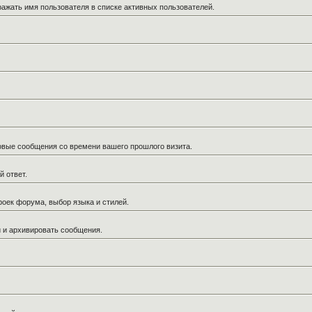
ражать имя пользователя в списке активных пользователей.
новые сообщения со времени вашего прошлого визита.
й ответ.
роек форума, выбор языка и стилей.
й и архивировать сообщения.