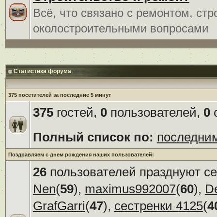
Всё, что связано с ремонтом, ст
околостроительными вопросами
Статистика форума
375 посетителей за последние 5 минут
375
гостей,
0
пользователей,
0
с
Полный список по:
последни
Поздравляем с днем рождения наших пользователей:
26
пользователей празднуют се
Nen
(
59
),
maximus992007
(
60
),
D
GrafGarri
(
47
),
сестренки 4125
(
4