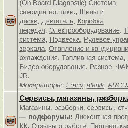
(On Board Diagnostic) Система
самодиагностики.
,
Шины и
диски
,
Двигатель
,
Коробка
передач
,
Электрооборудование
,
Т
система
,
Подвеска
,
Рулевое упра
зеркала
,
Отопление и кондицион
охлаждения
,
Топливная система
,
Видео оборудование
,
Разное
,
ФАК
JR
,
Модераторы:
Fracy
,
alenik
,
ARCU
Сервисы, магазины, разборк
Магазины, разборки, сервисы, от
— подфорумы:
Дисконтная про
КК
,
Отзывы о работе
,
Партнерска