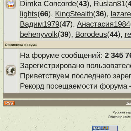
Dimka Concorde
(
43
),
Ruslan81
(
lights
(
66
),
KingStealth
(
36
),
lazar
Вадим1979
(
47
),
Анастасия1984
behenyvolk
(
39
),
Borodeus
(
44
),
r
Статистика форума
На форуме сообщений:
2 345 7
Зарегистрировано пользовател
Приветствуем последнего заре
Рекорд посещаемости форума
Те
Русская ве
Лицензия заре