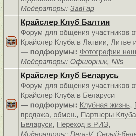
Модераторы:
ЗавГар
Крайслер Клуб Балтия
Форум для общения участников о
Крайслер Клуба в Латвии, Литве 
— подфорумы:
Фотографии наш
Модераторы:
Офшорник
,
Nils
Крайслер Клуб Беларусь
Форум для общения участников о
Крайслер Клуба в Беларуси
— подфорумы:
Клубная жизнь
,
продажа, обмен.
,
Партнеры Клуба
Беларуси
,
Переход в РИЭ
,
Модераторы:
Dera-V
,
Серый-бел