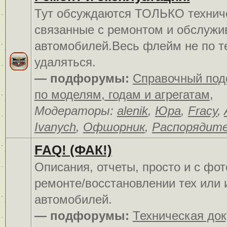
Тут обсуждаются ТОЛЬКО технич
связанные с ремонтом и обслуж
автомобилей.Весь флейм не по т
удаляться.
— подфорумы:
Справочный по
по моделям, годам и агрегатам
,
Модераторы:
alenik
,
Юра
,
Fracy
,
Ivanych
,
Офшорник
,
Распорядит
FAQ! (ФАК!)
Описания, отчеты, просто и c фо
ремонте/восстановлении тех или 
автомобилей.
— подфорумы:
Техническая до