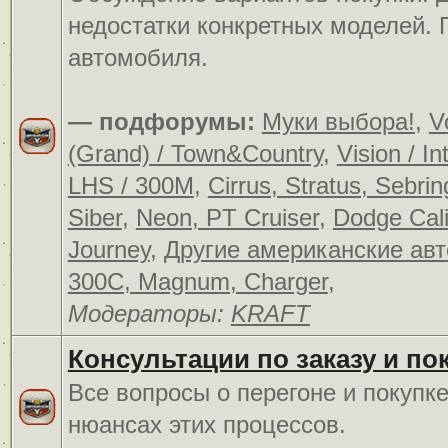
недостатки конкретных моделей.
автомобиля.
— подфорумы:
Муки выбора!
,
V
(Grand) / Town&Country
,
Vision / In
LHS / 300M
,
Cirrus, Stratus, Sebrin
Siber
,
Neon, PT Cruiser
,
Dodge Cali
Journey
,
Другие американские ав
300C, Magnum, Charger
,
Модераторы:
KRAFT
Консультации по заказу и по
Все вопросы о перегоне и покупк
нюансах этих процессов.