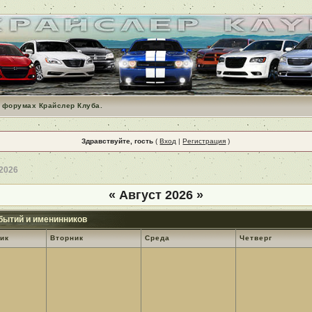
 форумах Крайслер Клуба.
Здравствуйте, гость
(
Вход
|
Регистрация
)
 2026
«
Август 2026
»
бытий и именинников
ик
Вторник
Среда
Четверг