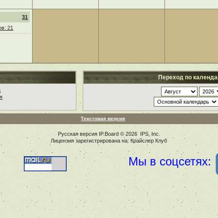
31
в: 21
Переход по календ
ц
я
Текстовая версия
Русская версия
IP.Board
© 2026
IPS, Inc
.
Лицензия зарегистрирована на: Крайслер Клуб
Мы в соцсетях: