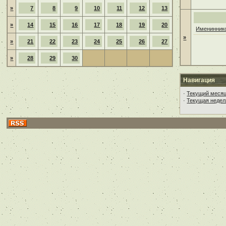
»
7
8
9
10
11
12
13
»
14
15
16
17
18
19
20
Имениннико
»
»
21
22
23
24
25
26
27
»
28
29
30
Навигация
·
Текущий меся
·
Текущая недел