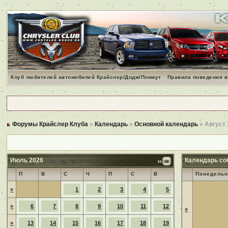
Клуб любителей автомобилей Крайслер/Додж/Плимут
Правила поведения в
Форумы Крайслер Клуба
»
Календарь
»
Основной календарь
» Август
Июль 2026
Календарь со
П
В
С
Ч
П
С
В
Понедельн
»
1
2
3
4
5
»
6
7
8
9
10
11
12
»
»
13
14
15
16
17
18
19