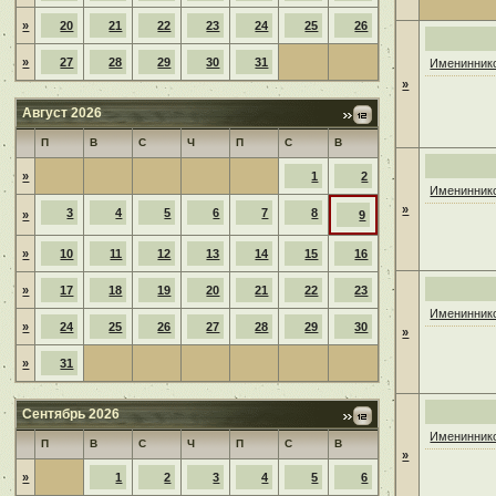
»
20
21
22
23
24
25
26
»
27
28
29
30
31
Имениннико
»
Август 2026
П
В
С
Ч
П
С
В
»
1
2
Имениннико
»
3
4
5
6
7
8
»
9
»
10
11
12
13
14
15
16
»
17
18
19
20
21
22
23
Имениннико
»
24
25
26
27
28
29
30
»
»
31
Сентябрь 2026
Имениннико
П
В
С
Ч
П
С
В
»
»
1
2
3
4
5
6