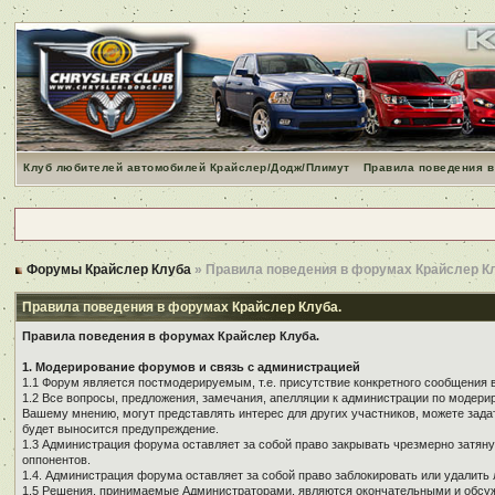
Клуб любителей автомобилей Крайслер/Додж/Плимут
Правила поведения в
Форумы Крайслер Клуба
» Правила поведения в форумах Крайслер К
Правила поведения в форумах Крайслер Клуба.
Правила поведения в форумах Крайслер Клуба.
1. Модерирование форумов и связь с администрацией
1.1 Форум является постмодерируемым, т.е. присутствие конкретного сообщения 
1.2 Все вопросы, предложения, замечания, апелляции к администрации по модер
Вашему мнению, могут представлять интерес для других участников, можете зада
будет выносится предупреждение.
1.3 Администрация форума оставляет за собой право закрывать чрезмерно затянут
оппонентов.
1.4. Администрация форума оставляет за собой право заблокировать или удалить 
1.5 Решения, принимаемые Администраторами, являются окончательными и обсуж