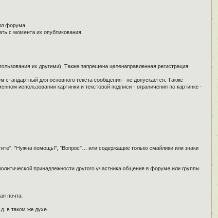
ил форума.
ать с момента их опубликования.
спользования их другими). Также запрещена целенаправленная регистрация
ем стандартный для основного текста сообщения - не допускается. Также
енном использовании картинки и текстовой подписи - ограничения по картинке -
гите", "Нужна помощь!", "Вопрос"… или содержащие только смайлики или знаки
 политической принадлежности другого участника общения в форуме или группы
ая почта.
д. в таком же духе.