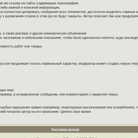
так же ссылки на сайты содержащие порнографию.
й-либо важной и полезной информации.
ужно полностью цитировать сообщения всех оппонентов, достаточно выделить главные 
к разжиганию споров в этом русле будут закрыты. Автор получает бан или предупре
, а также рекламу и другие коммерческие объявления.
е заголовком и небольшим описанием, чтобы было однозначно понятно, куда она веде
оимость работ или товара.
куссия продолжает носить нормальный характер, модератор может создать новую тему 
щих мер:
пример, в исправленном сообщении, или комментариях к закрытию темы).
 грубые нарушения правил (например, нецензурные высказывания или оскорбления), т
лий потратил автор на его написание. Цените свое время.
Текстовая версия