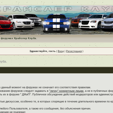
 форумах Крайслер Клуба.
Здравствуйте, гость
(
Вход
|
Регистрация
)
луба.
в данный момент на форумах не означает его соответствия правилам.
ированию форумов следует задавать в
"личку" конкретным лицам
, а не в публичных фо
ть их в форуме " ДЖиП". Публичное обсуждение действий модераторов или администра
ые дискуссии, особенно те, в которых спорящие в течение длительного времени по кр
любого Пользователя, а также его сообщения, без объяснения причин.
дению не подлежат.