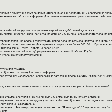
страции в принятии любых решений, относящихся к интерпретации и соблюдению прав
частников на сайте или в форуме. Дополнения и изменения правил начинают действов
са web-сайтов (кроме официальных партнёров клуба), e-mail адреса и т.п.
 именами), и захват ников (регистрация логинов или имен с целью препятствования и
овой подписи - не более 4 строк текста, использование размера шрифта, большего, ч
обавляется автоматически. Для картинки в подписи - не более 500x60px. При одноврем
 (изображение + текст): объем не более 120кб
а коммерческие сайты и т.д.) разрешена только членам Крайслер Клуба
ат удалению без предупреждения.
тствующей тематики.
ь. Для этого используйте поиск по форуму.
нежелательно) использовать односложные заголовки, подобные этим: "Спасите", "Помо
ка, в том числе по отношению к личности, национальности, расовой или религиозной,
я в Форуме, составляющих его личную или семейную тайну, без его согласия.
редставляют интереса для других участников Форума. Для этого существует электронн
слита крайне нежелательно.
апрещено. Например, запрещено отвечать так: "Я не в курсе", "Я лучше промолчу" и т.
ением.