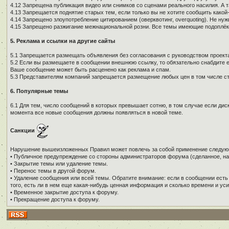
4.12 Запрещена публикация видео или снимков со сценами реального насилия. А 
4.13 Запрещается поднятие старых тем, если только вы не хотите сообщить како
4.14 Запрещено злоупотребление цитированием (оверквотинг, overquoting). Не н
4.15 Запрещено разжигание межнациональной розни. Все темы имеющие подоплёку 
5. Реклама и ссылки на другие сайты
5.1 Запрещается размещать объявления без согласования с руководством проекта
5.2 Если вы размещаете в сообщении внешнюю ссылку, то обязательно снабдите е
Ваше сообщение может быть расценено как реклама и спам.
5.3 Представителям компаний запрещается размещение любых цен в том числе ст
6. Популярные темы
6.1 Для тем, число сообщений в которых превышает сотню, в том случае если дис
момента все новые сообщения должны появляться в новой теме.
Санкции
Нарушение вышеизложенных Правил может повлечь за собой применение следую
• Публичное предупреждение со стороны администраторов форума (сделанное, на
• Закрытие темы или удаление темы.
• Перенос темы в другой форум.
• Удаление сообщения или всей темы. Обратите внимание: если в сообщении есть
того, есть ли в нем еще какая-нибудь ценная информация и сколько времени и уси
• Временное закрытие доступа к форуму.
• Прекращение доступа к форуму.