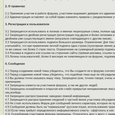
2. О правилах
2.1 Принимая участие в работе форума, участники выражают доверие его админи
2.2 Администрация оставляет за собой право изменять правила с уведомлением у
3. Регистрация и пользователи
3.1 Запрещается использовать в логинах и именах нецензурные слова, полные адре
3.2 Запрещается двойная регистрация (регистрация под двумя и более логинами и
двойника уже существующего имени (визуально совпадающего с другим ником).
3.3 Запрещается использовать подписи большого размера. Ограничения: Для текст
учитывайте, что при применении личной подписи одна строка (пунктирная линия) д
те же самые +не более 2 строк текста. Ограничение на суммарный размер подписи
3.4 Реклама в подписи или ссылки на сторонние сайты (прямая реклама, ссылки н
3.5 Логины пользователей, более 6 месяцев не появляющихся на форуме, подлеж
4. Сообщения
4.1 Перед созданием новой темы убедитесь, что Вы создаете ее в форуме соотве
4.2 Перед созданием новой темы убедитесь, что подобная тема еще не обсуждалас
4.3 Вы должны точно называть вашу тему. Запрещено (или, точнее говоря, очень 
препинания.
4.4 Запрещена клевета на участников форума, а так же других людей.
4.5 Запрещены оскорбления и открытая или слабо прикрытая ненормативная лекси
лиц вообще.
4.6 Запрещено распространение заведомо ложной информации.
4.7 Запрещается распространение сведений о частной жизни участника обсуждени
4.8 Не стоит использовать Форум для сообщений личного характера, которые не п
4.9 Сообщения должны быть на "нормальном" русском языке, использование тран
4.10 Если тема требует определенного информативного ответа - оффтопить в нее з
4.11 Оскорбления участников форума запрещены. Относитесь друг к другу с уваж