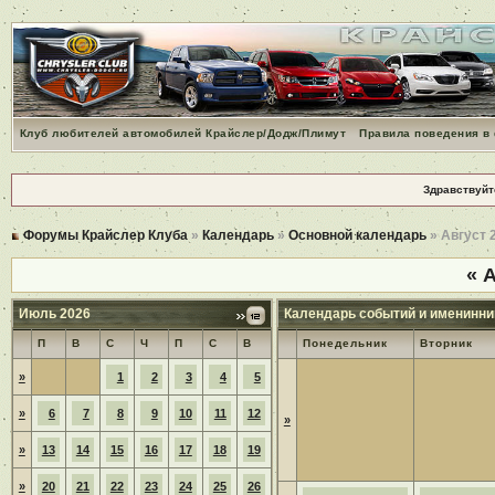
Клуб любителей автомобилей Крайслер/Додж/Плимут
Правила поведения в
Здравствуйт
Форумы Крайслер Клуба
»
Календарь
»
Основной календарь
» Август 
«
А
Июль 2026
Календарь событий и именинни
П
В
С
Ч
П
С
В
Понедельник
Вторник
»
1
2
3
4
5
»
6
7
8
9
10
11
12
»
»
13
14
15
16
17
18
19
»
20
21
22
23
24
25
26