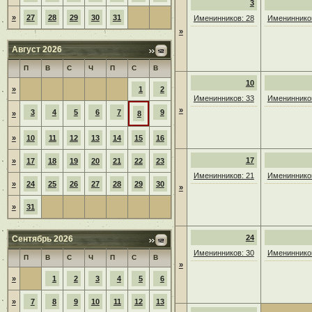
3
»
27
28
29
30
31
Именинников: 28
Именинников
»
Август 2026
П
В
С
Ч
П
С
В
10
»
1
2
Именинников: 33
Именинников
»
3
4
5
6
7
9
»
8
»
10
11
12
13
14
15
16
17
»
17
18
19
20
21
22
23
Именинников: 21
Именинников
»
24
25
26
27
28
29
30
»
»
31
24
Сентябрь 2026
Именинников: 30
Именинников
П
В
С
Ч
П
С
В
»
»
1
2
3
4
5
6
»
7
8
9
10
11
12
13