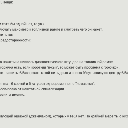
 3 вещи:
и хотя бы одной нет, то увы.
ключать манометр к топливной рампе и смотреть чего он кажет.
ить так.
предосторожности:
его нажать на ниппель диагностического штуцера на топливной рампе.
горючка есть, если короткий "п-сык", то может быть проблема с горючкой.
т защиты б/бака, взять какой-нить дрын и слегка ё*нуть снизу по центру б/ба
оятна - 6 свечей и 6 катушек одновременно не "ломаются".
 блокировка от нештатной сигнализации.
ени, а именно:
вующей ошибкой (джекичаном), которых у тебя нет. По крайней мере ты о них