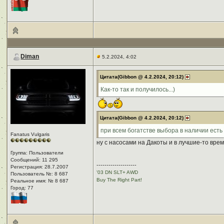
Diman
5.2.2024, 4:02
Цитата(Gibbon @ 4.2.2024, 20:12)
Как-то так и получилось...)
Цитата(Gibbon @ 4.2.2024, 20:12)
при всем богатстве выбора в наличии есть т
Fanatus Vulgaris
ну с насосами на Дакоты и в лучшие-то врем
Группа: Пользователи
Сообщений: 11 295
--------------------
Регистрация: 28.7.2007
'03 DN SLT+ AWD
Пользователь №: 8 687
Buy The Right Part!
Реальное имя: № 8 687
Город: 77