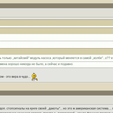
 только ,,китайский" модуль насоса ,который меняется в самой ,,колбе"...х?? е
емена хорошо никогда не было, а сейчас и подавно.
м - это вера в чудо...
доп. стопсигналы на кунге своей ,.дакоты"... но это ж американская система..