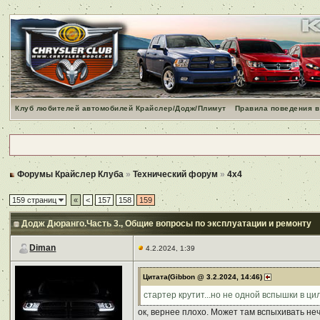
Клуб любителей автомобилей Крайслер/Додж/Плимут
Правила поведения в
Форумы Крайслер Клуба
»
Технический форум
»
4x4
159 страниц
«
<
157
158
159
Додж Дюранго.Часть 3.
, Общие вопросы по эксплуатации и ремонту
Diman
4.2.2024, 1:39
Цитата(Gibbon @ 3.2.2024, 14:46)
стартер крутит...но не одной вспышки в ци
ок, вернее плохо. Может там вспыхивать неч