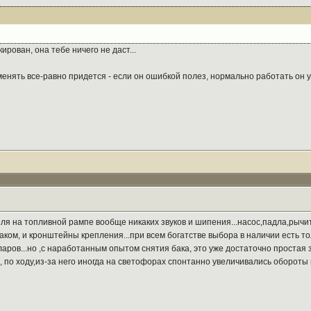
ирован, она тебе ничего не даст...
енять все-равно придется - если он ошибкой полез, нормально работать он уж
пеля на топливной рампе вообще никаких звуков и шипения...насос,падла,рычит
аком, и кронштейны крепления...при всем богатстве выбора в наличии есть толь
аров...но ,с наработанным опытом снятия бака, это уже достаточно простая зад
, по ходу,из-за него иногда на светофорах спонтанно увеличивались обороты и