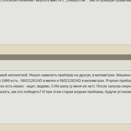
п. стопсигнал начинает моргать вместе с ,,поворотом"... как по фэншую правил
такой непоняткой. Решил заменить приборку на другую, в километрах. Машина
т в 1999 есть - 56021261AD в милях и 56021262AD в километрах. Я купил приб
но есть нюанс - ищет, видимо, CAN-шину (у меня ее нет). После запуска секу
зать, как это победить? И при этом старая родная приборка, будучи установ