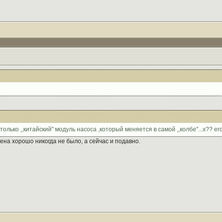
олько ,,китайский" модуль насоса ,который меняется в самой ,,колбе"...х?? ег
ена хорошо никогда не было, а сейчас и подавно.