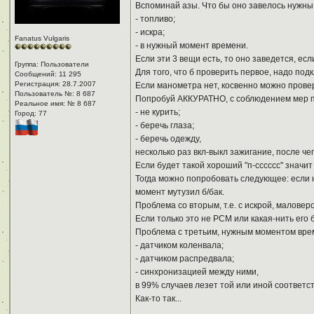
Вспоминай азы. Что бы оно завелось нужны
- топливо;
- искра;
Fanatus Vulgaris
- в нужный момент времени.
Если эти 3 вещи есть, то оно заведется, есл
Группа: Пользователи
Для того, что б проверить первое, надо под
Сообщений: 11 295
Регистрация: 28.7.2007
Если манометра нет, косвенно можно провер
Пользователь №: 8 687
Попробуй АККУРАТНО, с соблюдением мер 
Реальное имя: № 8 687
- не курить;
Город: 77
- беречь глаза;
- беречь одежду,
несколько раз вкл-выкл зажигание, после ч
Если будет такой хороший "п-сссссс" значит 
Тогда можно попробовать следующее: если не
момент мутузил б/бак.
Проблема со вторым, т.е. с искрой, маловер
Если только это не PCM или какая-нить его
Проблема с третьим, нужным моментом врем
- датчиком коленвала;
- датчиком распредвала;
- синхронизацией между ними,
в 99% случаев лезет той или иной соответст
Как-то так...