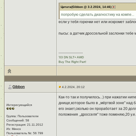
Цитата(Gibbon @ 3.2.2024, 14:46)
попробую сделать диагностику на компе...
если у тебя горючки нет или искромет заблок
пысы: а датчик дроссельной заслонки тебе м
--------------------
'03 DN SLT+ AWD
Buy The Right Part!
Gibbon
4.2.2024, 20:12
Как-то так и получилось...) при нажатии ни
днище,которое было в ,,мёртвой зоне" над б
Интересующийся
его знает,сколько он проработает за 20 долл
положения ,,дросселя" тоже поменяю,20 у.е.
Группа: Пользователи
Сообщений: 58
Регистрация: 21.11.2012
Из: Минск
Пользователь №: 56 799