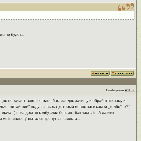
е не будет...
Сообщение
#3162
 ,но не качает...снял сегодня бак...заодно зачищу и обработаю раму и
ко ,,китайский" модуль насоса ,который меняется в самой ,,колбе"...х??
ача...) пока достал колбу,слил бензин...бак чистый... А датчик
 мой ,,индеец" пытался тронуться с места...