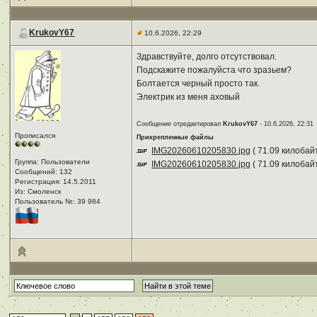
KrukovY67
10.6.2026, 22:29
Здравствуйте, долго отсутствовал.
Подскажите пожалуйста что зразьем?
Болтается черный просто так.
Электрик из меня аховый
Сообщение отредактировал
KrukovY67
- 10.6.2026, 22:31
Прописался
Прикрепленные файлы
IMG20260610205830.jpg
( 71.09 килобай
Группа: Пользователи
IMG20260610205830.jpg
( 71.09 килобай
Сообщений: 132
Регистрация: 14.5.2011
Из: Смоленск
Пользователь №: 39 984