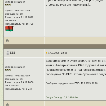
горит..но когда включаешь ,,поворот",то до
Интересующийся
отсека..но куда его подключить?..
Группа: Пользователи
Сообщений: 58
Регистрация: 21.11.2012
Из: Минск
Пользователь №: 56 799
EEE
17.9.2025, 22:25
Доброго времени суток всем. Столкнулся с 
милях. Альтернативы в 1998 году нет. А во
Интересующийся
Поставил ее себе, она полностью работает, 
сообщение No BUS. Кто-нибудь может подска
Группа: Пользователи
Сообщений: 56
Регистрация: 29.11.2006
Сообщение отредактировал
EEE
- 17.9.2025, 22:28
Из: г. Москва
Пользователь №: 5 747
--------------------
Dodge Durango 5,9 1998 4x4