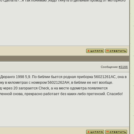
ьно сделать?...я так понимаю ,надо тянуть отдельный провод от моторного
Сообщение
#3166
 Дюранго 1998 5,9. По библии бьется родная приборка 56021261AC, она в
орку в километрах с номером 56021262AH, в библии ее нет вообще.
нд через 20 загорается Check, а на месте одометра появляется
ленной снова, прекрасно работает без каких-либо претензий. Спасибо!