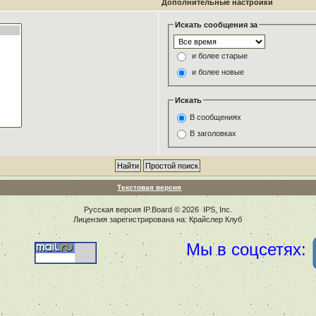
Дополнительные настройки
Искать сообщения за
и более старые
и более новые
Искать
В сообщениях
В заголовках
Текстовая версия
Русская версия
IP.Board
© 2026
IPS, Inc
.
Лицензия зарегистрирована на: Крайслер Клуб
Мы в соцсетях: