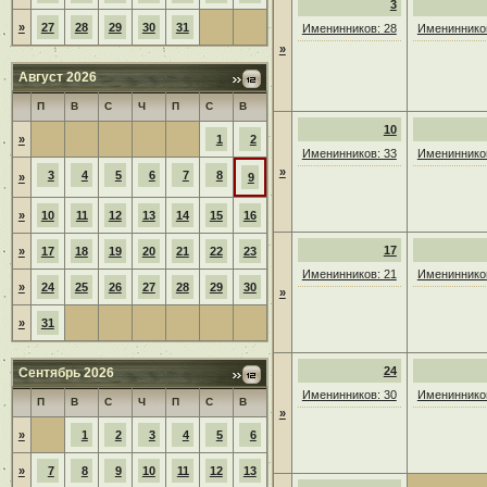
3
»
27
28
29
30
31
Именинников: 28
Именинников
»
Август 2026
П
В
С
Ч
П
С
В
10
»
1
2
Именинников: 33
Именинников
»
3
4
5
6
7
8
»
9
»
10
11
12
13
14
15
16
17
»
17
18
19
20
21
22
23
Именинников: 21
Именинников
»
24
25
26
27
28
29
30
»
»
31
24
Сентябрь 2026
Именинников: 30
Именинников
П
В
С
Ч
П
С
В
»
»
1
2
3
4
5
6
»
7
8
9
10
11
12
13