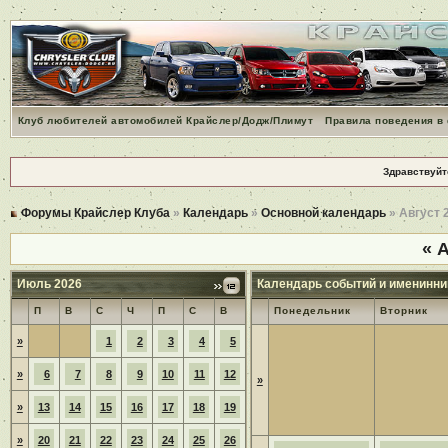
Клуб любителей автомобилей Крайслер/Додж/Плимут
Правила поведения в
Здравствуйт
Форумы Крайслер Клуба
»
Календарь
»
Основной календарь
» Август 
«
А
Июль 2026
Календарь событий и именинни
П
В
С
Ч
П
С
В
Понедельник
Вторник
»
1
2
3
4
5
»
6
7
8
9
10
11
12
»
»
13
14
15
16
17
18
19
»
20
21
22
23
24
25
26