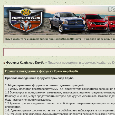
Клуб любителей автомобилей Крайслер/Додж/Плимут
Правила поведения в
Форумы Крайслер Клуба
» Правила поведения в форумах Крайслер К
Правила поведения в форумах Крайслер Клуба.
Правила поведения в форумах Крайслер Клуба.
1. Модерирование форумов и связь с администрацией
1.1 Форум является постмодерируемым, т.е. присутствие конкретного сообщения 
1.2 Все вопросы, предложения, замечания, апелляции к администрации по модер
Вашему мнению, могут представлять интерес для других участников, можете зада
будет выносится предупреждение.
1.3 Администрация форума оставляет за собой право закрывать чрезмерно затянут
оппонентов.
1.4. Администрация форума оставляет за собой право заблокировать или удалить 
1.5 Решения, принимаемые Администраторами, являются окончательными и обсуж