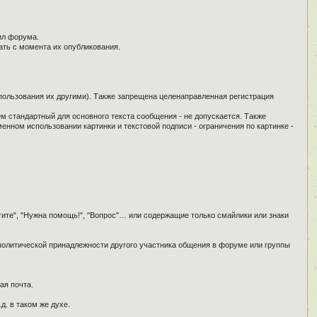
ил форума.
ать с момента их опубликования.
спользования их другими). Также запрещена целенаправленная регистрация
ем стандартный для основного текста сообщения - не допускается. Также
енном использовании картинки и текстовой подписи - ограничения по картинке -
гите", "Нужна помощь!", "Вопрос"… или содержащие только смайлики или знаки
 политической принадлежности другого участника общения в форуме или группы
ая почта.
д. в таком же духе.