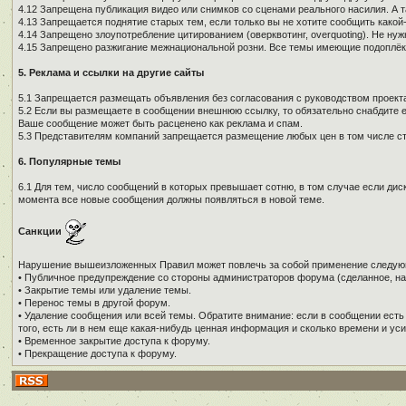
4.12 Запрещена публикация видео или снимков со сценами реального насилия. А 
4.13 Запрещается поднятие старых тем, если только вы не хотите сообщить како
4.14 Запрещено злоупотребление цитированием (оверквотинг, overquoting). Не н
4.15 Запрещено разжигание межнациональной розни. Все темы имеющие подоплёку 
5. Реклама и ссылки на другие сайты
5.1 Запрещается размещать объявления без согласования с руководством проекта
5.2 Если вы размещаете в сообщении внешнюю ссылку, то обязательно снабдите е
Ваше сообщение может быть расценено как реклама и спам.
5.3 Представителям компаний запрещается размещение любых цен в том числе ст
6. Популярные темы
6.1 Для тем, число сообщений в которых превышает сотню, в том случае если дис
момента все новые сообщения должны появляться в новой теме.
Санкции
Нарушение вышеизложенных Правил может повлечь за собой применение следую
• Публичное предупреждение со стороны администраторов форума (сделанное, на
• Закрытие темы или удаление темы.
• Перенос темы в другой форум.
• Удаление сообщения или всей темы. Обратите внимание: если в сообщении есть
того, есть ли в нем еще какая-нибудь ценная информация и сколько времени и уси
• Временное закрытие доступа к форуму.
• Прекращение доступа к форуму.