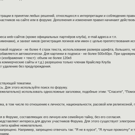
страции в принятии любых решений, относящихся к интерпретации и соблюдению прав
частников на сайте или в форуме. Дополнения и изменения правил начинают действов
са web-сайтов (кроме официальных партнёров клуба), e-mail адреса и т.п.
 именами), и захват ников (регистрация логинов или имен с целью препятствования и
овой подписи - не более 4 строк текста, использование размера шрифта, большего, ч
обавляется автоматически. Для картинки в подписи - не более 500x60px. При одноврем
 (изображение + текст): объем не более 120кб
а коммерческие сайты и т.д.) разрешена только членам Крайслер Клуба
ат удалению без предупреждения.
тствующей тематики.
ь. Для этого используйте поиск по форуму.
нежелательно) использовать односложные заголовки, подобные этим: "Спасите", "Помо
ка, в том числе по отношению к личности, национальности, расовой или религиозной,
я в Форуме, составляющих его личную или семейную тайну, без его согласия.
редставляют интереса для других участников Форума. Для этого существует электронн
слита крайне нежелательно.
апрещено. Например, запрещено отвечать так: "Я не в курсе", "Я лучше промолчу" и т.
ением.