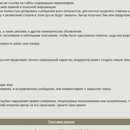
так же ссылки на сайты содержащие порнографию.
й-либо важной и полезной информации.
ужно полностью цитировать сообщения всех оппонентов, достаточно выделить главные 
к разжиганию споров в этом русле будут закрыты. Автор получает бан или предупре
, а также рекламу и другие коммерческие объявления.
е заголовком и небольшим описанием, чтобы было однозначно понятно, куда она веде
оимость работ или товара.
куссия продолжает носить нормальный характер, модератор может создать новую тему 
щих мер:
пример, в исправленном сообщении, или комментариях к закрытию темы).
 грубые нарушения правил (например, нецензурные высказывания или оскорбления), т
лий потратил автор на его написание. Цените свое время.
Текстовая версия