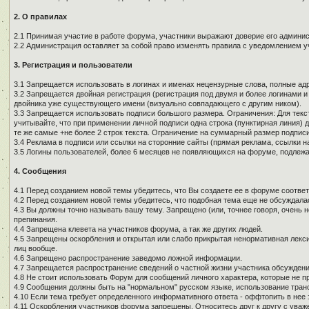
2. О правилах
2.1 Принимая участие в работе форума, участники выражают доверие его админи
2.2 Администрация оставляет за собой право изменять правила с уведомлением у
3. Регистрация и пользователи
3.1 Запрещается использовать в логинах и именах нецензурные слова, полные адре
3.2 Запрещается двойная регистрация (регистрация под двумя и более логинами и
двойника уже существующего имени (визуально совпадающего с другим ником).
3.3 Запрещается использовать подписи большого размера. Ограничения: Для текст
учитывайте, что при применении личной подписи одна строка (пунктирная линия) д
те же самые +не более 2 строк текста. Ограничение на суммарный размер подписи
3.4 Реклама в подписи или ссылки на сторонние сайты (прямая реклама, ссылки н
3.5 Логины пользователей, более 6 месяцев не появляющихся на форуме, подлеж
4. Сообщения
4.1 Перед созданием новой темы убедитесь, что Вы создаете ее в форуме соотве
4.2 Перед созданием новой темы убедитесь, что подобная тема еще не обсуждалас
4.3 Вы должны точно называть вашу тему. Запрещено (или, точнее говоря, очень 
препинания.
4.4 Запрещена клевета на участников форума, а так же других людей.
4.5 Запрещены оскорбления и открытая или слабо прикрытая ненормативная лекси
лиц вообще.
4.6 Запрещено распространение заведомо ложной информации.
4.7 Запрещается распространение сведений о частной жизни участника обсуждени
4.8 Не стоит использовать Форум для сообщений личного характера, которые не п
4.9 Сообщения должны быть на "нормальном" русском языке, использование тран
4.10 Если тема требует определенного информативного ответа - оффтопить в нее з
4.11 Оскорбления участников форума запрещены. Относитесь друг к другу с уваж