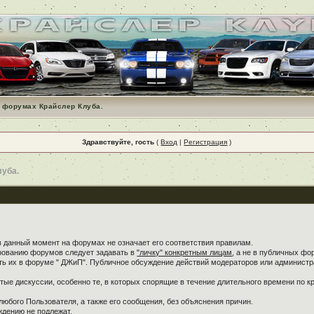
 форумах Крайслер Клуба.
Здравствуйте, гость
(
Вход
|
Регистрация
)
луба.
в данный момент на форумах не означает его соответствия правилам.
ированию форумов следует задавать в
"личку" конкретным лицам
, а не в публичных фо
ть их в форуме " ДЖиП". Публичное обсуждение действий модераторов или администра
ые дискуссии, особенно те, в которых спорящие в течение длительного времени по кр
любого Пользователя, а также его сообщения, без объяснения причин.
дению не подлежат.